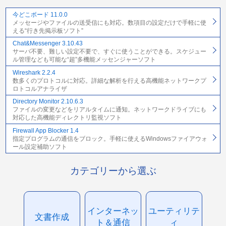
今どこボード 11.0.0
メッセージやファイルの送受信にも対応。数項目の設定だけで手軽に使
える“行き先掲示板ソフト”
Chat&Messenger 3.10.43
サーバ不要、難しい設定不要で、すぐに使うことができる。スケジュー
ル管理なども可能な“超”多機能メッセンジャーソフト
Wireshark 2.2.4
数多くのプロトコルに対応。詳細な解析を行える高機能ネットワークプ
ロトコルアナライザ
Directory Monitor 2.10.6.3
ファイルの変更などをリアルタイムに通知。ネットワークドライブにも
対応した高機能ディレクトリ監視ソフト
Firewall App Blocker 1.4
指定プログラムの通信をブロック。手軽に使えるWindowsファイアウォ
ール設定補助ソフト
カテゴリーから選ぶ
インターネッ
ユーティリテ
文書作成
ト＆通信
ィ