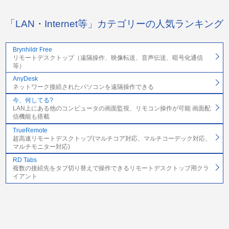
「LAN・Internet等」カテゴリーの人気ランキング
Brynhildr Free
リモートデスクトップ（遠隔操作、映像転送、音声伝送、暗号化通信
等）
AnyDesk
ネットワーク接続されたパソコンを遠隔操作できる
今、何してる?
LAN上にある他のコンピュータの画面監視、リモコン操作が可能 画面配
信機能も搭載
TrueRemote
超高速リモートデスクトップ(マルチコア対応、マルチコーデック対応、
マルチモニター対応)
RD Tabs
複数の接続先をタブ切り替えで操作できるリモートデスクトップ用クラ
イアント