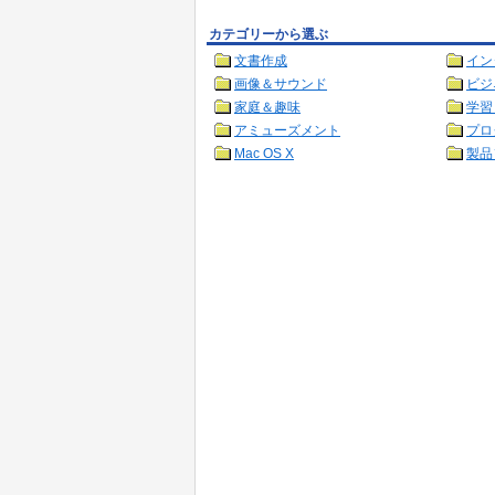
カテゴリーから選ぶ
文書作成
イン
画像＆サウンド
ビジ
家庭＆趣味
学習
アミューズメント
プロ
Mac OS X
製品