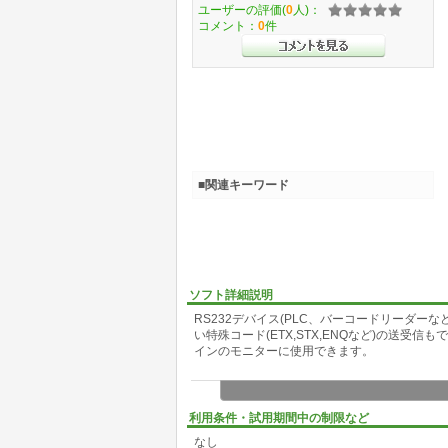
ユーザーの評価(
0
人)：
コメント：
0
件
■関連キーワード
ソフト詳細説明
RS232デバイス(PLC、バーコードリーダ
い特殊コード(ETX,STX,ENQなど)の送受
インのモニターに使用できます。
利用条件・試用期間中の制限など
なし