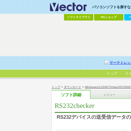
パソコンソフトを探すなら
ソフトライブラリ
PCショップ
サーチトレン
トップ
ラ
トップ
>
ダウンロード
>
Windows11/10/8/7/Vista/XP/2000
ソフト詳細
レビュー
RS232checker
RS232デバイスの送受信データ