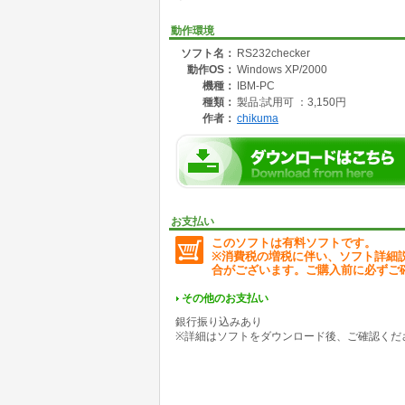
動作環境
ソフト名：
RS232checker
動作OS：
Windows XP/2000
機種：
IBM-PC
種類：
製品:試用可 ：3,150円
作者：
chikuma
お支払い
このソフトは有料ソフトです。
※消費税の増税に伴い、ソフト詳細
合がございます。ご購入前に必ずご
その他のお支払い
銀行振り込みあり
※詳細はソフトをダウンロード後、ご確認くだ