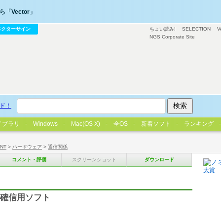
「Vector」
ベクターサイン
ちょい読み!
SELECTION
V
NGS Corporate Site
ド！
イブラリ
Windows
Mac(OS X)
全OS
新着ソフト
ランキング
/NT
>
ハードウェア
>
通信関係
コメント・評価
スクリーンショット
ダウンロード
の確信用ソフト