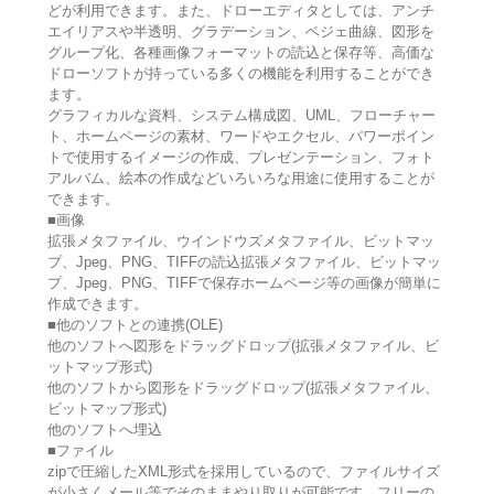
どが利用できます。また、ドローエディタとしては、アンチ
エイリアスや半透明、グラデーション、ベジェ曲線、図形を
グループ化、各種画像フォーマットの読込と保存等、高価な
ドローソフトが持っている多くの機能を利用することができ
ます。
グラフィカルな資料、システム構成図、UML、フローチャー
ト、ホームページの素材、ワードやエクセル、パワーポイン
トで使用するイメージの作成、プレゼンテーション、フォト
アルバム、絵本の作成などいろいろな用途に使用することが
できます。
■画像
拡張メタファイル、ウインドウズメタファイル、ビットマッ
プ、Jpeg、PNG、TIFFの読込拡張メタファイル、ビットマッ
プ、Jpeg、PNG、TIFFで保存ホームページ等の画像が簡単に
作成できます。
■他のソフトとの連携(OLE)
他のソフトへ図形をドラッグドロップ(拡張メタファイル、ビ
ットマップ形式)
他のソフトから図形をドラッグドロップ(拡張メタファイル、
ビットマップ形式)
他のソフトへ埋込
■ファイル
zipで圧縮したXML形式を採用しているので、ファイルサイズ
が小さくメール等でそのままやり取りが可能です。フリーの