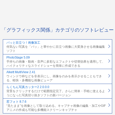
「グラフィックス関係」カテゴリのソフトレビュー
パッと目立つ！画像加工
何気ない写真を「パッ」と華やかに目立つ画像に大変身させる画像編集
ソフト
PhotoStage 5.09
手持ちの画像・動画・音声に多彩なエフェクトや切替効果を適用して、
ハイクォリティなスライドショーを簡単に作成できる
Alkett MultiView 2.41
ウィンドウ枠などを非表示にし、画像をのみを表示させることもでき
る、軽快・多機能な画像ビューア
らくちん写真カッター2 2.0.0.0
背景をクリックするだけで範囲指定完了。さらに簡単・手軽に使えるよ
うになった写真切り抜きソフトの新バージョン
窓フォト 8.7.6
“見たまま”を画像として取り込める。キャプチャ画像の編集・加工やGIF
アニメの作成も可能な多機能スクリーンキャプチャ