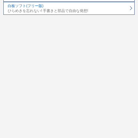
白板ソフト(フリー版)
ひらめきを忘れない! 手書きと部品で自由な発想!