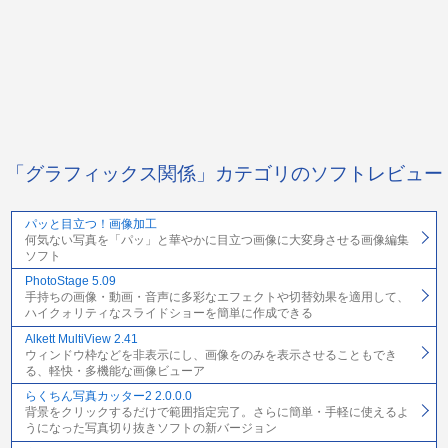
「グラフィックス関係」カテゴリのソフトレビュー
パッと目立つ！画像加工
何気ない写真を「パッ」と華やかに目立つ画像に大変身させる画像編集
ソフト
PhotoStage 5.09
手持ちの画像・動画・音声に多彩なエフェクトや切替効果を適用して、
ハイクォリティなスライドショーを簡単に作成できる
Alkett MultiView 2.41
ウィンドウ枠などを非表示にし、画像をのみを表示させることもでき
る、軽快・多機能な画像ビューア
らくちん写真カッター2 2.0.0.0
背景をクリックするだけで範囲指定完了。さらに簡単・手軽に使えるよ
うになった写真切り抜きソフトの新バージョン