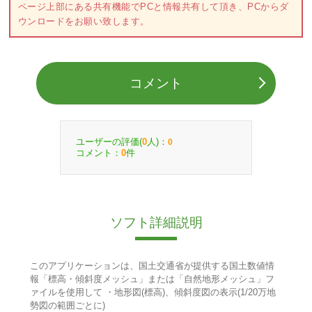
ページ上部にある共有機能でPCと情報共有して頂き、PCからダ
ウンロードをお願い致します。
コメント
ユーザーの評価(
人)：
0
0
コメント：
件
0
ソフト詳細説明
このアプリケーションは、国土交通省が提供する国土数値情
報「標高・傾斜度メッシュ」または「自然地形メッシュ」フ
ァイルを使用して ・地形図(標高)、傾斜度図の表示(1/20万地
勢図の範囲ごとに)