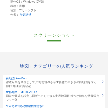
動作OS：Windows XP/98
機種：汎用
種類：フリーソフト
作者：
蛍恵譜堂
スクリーンショット
「地図」カテゴリーの人気ランキング
白地図 KenMap
都道府県を単位として,市町村境界を示す任意の大きさの白地図を描く
(国土地理院承認済)
世界地図・MERCATOR
図法や図式を設定し図版出力もできる世界地図帳 操作が簡単な機能限定
フリー版
でかちず<簡易検索機能付き>