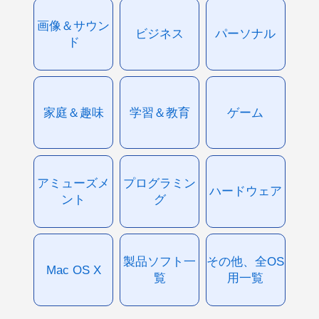
画像＆サウン
ビジネス
パーソナル
ド
家庭＆趣味
学習＆教育
ゲーム
アミューズメ
プログラミン
ハードウェア
ント
グ
製品ソフト一
その他、全OS
Mac OS X
覧
用一覧