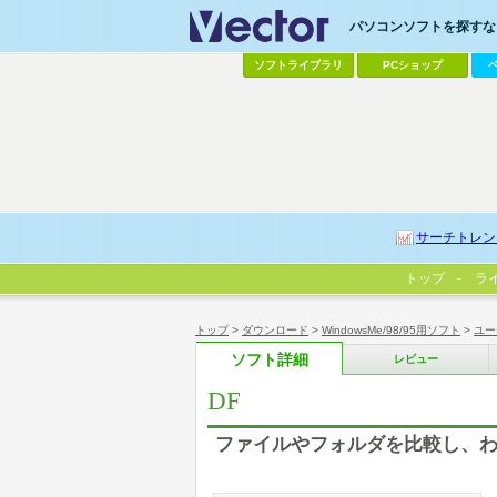
パソコンソフトを探すなら
ソフトライブラリ
PCショップ
サーチトレン
トップ
ラ
トップ
>
ダウンロード
>
WindowsMe/98/95用ソフト
>
ユー
ソフト詳細
レビュー
DF
ファイルやフォルダを比較し、