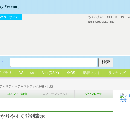
「Vector」
ベクターサイン
ちょい読み!
SELECTION
V
NGS Corporate Site
ド！
イブラリ
Windows
Mac(OS X)
全OS
新着ソフト
ランキング
ティリティ
>
テキストファイル用
>
比較
コメント・評価
スクリーンショット
ダウンロード
わかりやすく並列表示