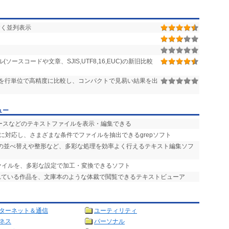
すく並列表示
ク
ソースコードや文章、SJIS,UTF8,16,EUC)の新旧比較
を行単位で高精度に比較し、コンパクトで見易い結果を出
ュー
のソースなどのテキストファイルを表示・編集できる
索に対応し、さまざまな条件でファイルを抽出できるgrepソフト
での並べ替えや整形など、多彩な処理を効率よく行えるテキスト編集ソフ
ァイルを、多彩な設定で加工・変換できるソフト
されている作品を、文庫本のような体裁で閲覧できるテキストビューア
ターネット＆通信
ユーティリティ
ネス
パーソナル