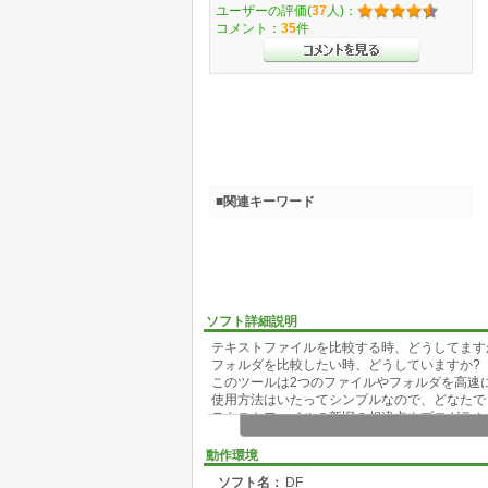
ユーザーの評価(
37
人)：
コメント：
35
件
■関連キーワード
ソフト詳細説明
テキストファイルを比較する時、どうしてます
フォルダを比較したい時、どうしていますか?
このツールは2つのファイルやフォルダを高速
使用方法はいたってシンプルなので、どなたで
テキストファイルの新旧の相違点やプログラム
●DF の特徴
動作環境
・難しい操作を必要としないで、誰でも簡単に
ソフト名：
DF
・比較した結果を並列2画面の見やすい形式で