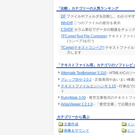
「比較」カテゴリーの人気ランキング
DF
ファイルやフォルダを比較し、わかりや
WinDiff
二つのファイルの差分を表示
CSVDF
カラム単位でデータの相違をチェッ
TFComp(Text File Compare)
テキストファイル(
(コンペア)を行う
TComp(テキストコンペア)
テキストファイル
力します
「テキストファイル用」カテゴリのソフトレビ
Alternate Textbrowser 3.110
- HTMLやC
グレップ坊や 2.0.2
- 正規表現やあいまい検
テキストファイルエンハンサ 1.15
- 行単位
ト
RubyMate 3.00
- 青空文庫形式のテキストフ
ArisuViewer 1.2.1.0
- 「青空文庫」で公開
カテゴリーから選ぶ
文書作成
イン
画像＆サウンド
ビジ