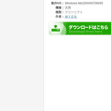
動作OS：
Windows Me/2000/NT/98/95
・相違点が分かり易いように色分け表示されま
・ファイルの相違点までダイレクトジャンプで
機種：
汎用
・ファイル比較の全体イメージを見ることがで
種類：
フリーソフト
・テキストファイルを高速・高精度に比較しま
作者：
ＭＹＯＮ
・サブフォルダを含んだフォルダの比較を行う
・指定された拡張子のファイルのみ比較を行う
・マルチウィンドウで同時にいくつもの比較結
・最近比較したファイルやフォルダの履歴を指
・ファイルをバイナリ解析モードで比較できます
・エクスプローラからのドラッグ＆ドロップに
・比較結果を印刷及びファイルに出力できます
・プログラマやホームページ作成者などテキス
新着ソフトレビュー ベクターソフトニュース http://www.ve