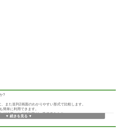
か?
に、また並列2画面のわかりやすい形式で比較します。
も簡単に利用できます。
などのフォルダの比較が一発でできます。
▼ 続きを見る ▼
ファイルやフォルダの 比較を行うことができます。
ご覧頂けます。