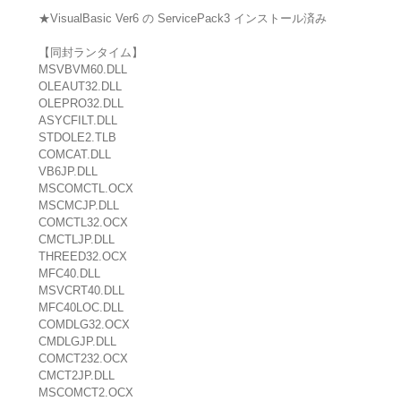
★VisualBasic Ver6 の ServicePack3 インストール済み
【同封ランタイム】
MSVBVM60.DLL
OLEAUT32.DLL
OLEPRO32.DLL
ASYCFILT.DLL
STDOLE2.TLB
COMCAT.DLL
VB6JP.DLL
MSCOMCTL.OCX
MSCMCJP.DLL
COMCTL32.OCX
CMCTLJP.DLL
THREED32.OCX
MFC40.DLL
MSVCRT40.DLL
MFC40LOC.DLL
COMDLG32.OCX
CMDLGJP.DLL
COMCT232.OCX
CMCT2JP.DLL
MSCOMCT2.OCX