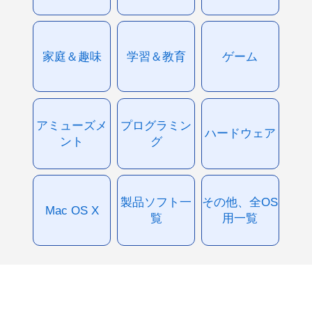
家庭＆趣味
学習＆教育
ゲーム
アミューズメ
プログラミン
ハードウェア
ント
グ
製品ソフト一
その他、全OS
Mac OS X
覧
用一覧