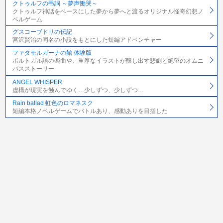
クトゥルフの弔詞 ～夢声慟哭～
クトゥルフ神話をベースにした夢から夢へと渡るオリジナル怪奇幻想ノ
ベルゲーム
グスコーブドリの伝記
宮沢賢治の同名の小説をもとにした短編アドベンチャー
ファタモルガーナの館 体験版
ポルトガル語の楽曲や、重厚なイラストが醸し出す悲劇と絶望のオムニ
バスストーリー
ANGEL WHISPER
虚構が現実を蝕んでゆく…少しずつ、少しずつ…
Rain ballad 虹色のロマネスク
短編本格ノベルゲームでバトルあり、感動ありを目指した