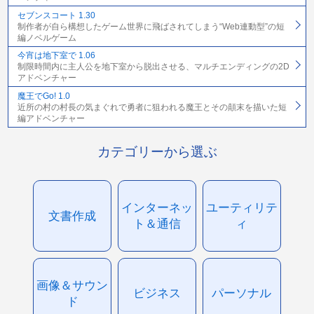
セブンスコート 1.30
制作者が自ら構想したゲーム世界に飛ばされてしまう“Web連動型”の短
編ノベルゲーム
今宵は地下室で 1.06
制限時間内に主人公を地下室から脱出させる、マルチエンディングの2D
アドベンチャー
魔王でGo! 1.0
近所の村の村長の気まぐれで勇者に狙われる魔王とその顛末を描いた短
編アドベンチャー
カテゴリーから選ぶ
インターネッ
ユーティリテ
文書作成
ト＆通信
ィ
画像＆サウン
ビジネス
パーソナル
ド