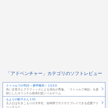
「アドベンチャー」カテゴリのソフトレビュー
クトゥルフの弔詞 ～夢声慟哭～ 1.0.0.0
高い文章力とグラフィックによる演出が秀逸。「クトゥルフ神話」を題
材にしたオリジナル怪奇幻想ノベルゲーム
もよりの駅子さん 1.01
主人公は引きこもりの大学生。短時間でサクサクプレイできる恋愛アド
ベンチャー