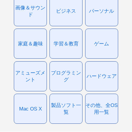
画像＆サウン
ビジネス
パーソナル
ド
家庭＆趣味
学習＆教育
ゲーム
アミューズメ
プログラミン
ハードウェア
ント
グ
製品ソフト一
その他、全OS
Mac OS X
覧
用一覧