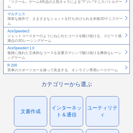
「ツクール」ゲーム4作品の人気キャラによる“アツい”テニスバトルゲー
ム
マルテニス
簡単な操作で、さまざまなショットを打ち分けられる本格3Dテニスゲー
ム
AceSpeeder2
ジェットコースターのようにねじれたコースを駆け抜ける、スピード感
満点の3Dレーシングゲーム
AceSpeeder! 1.0
複雑に捻れた立体的なコースを反重力マシンで駆け抜ける爽快なレーシ
ングゲーム
R 200
実車のスポーツカーを操って疾走する、オンライン専用レースゲーム
カテゴリーから選ぶ
インターネッ
ユーティリテ
文書作成
ト＆通信
ィ