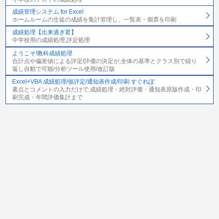
成績管理システム for Excel
ホームルームの生徒の成績を集計管理し、一覧表・個票を印刷
成績処理【出来過ぎ君】
中学校用の成績処理,評定処理
ようこそ!教科成績処理
合計点や偏差値による評定/評価の決定が,全体の基準とクラス別で繰り
返し自動で可能/分析ツール使用/改訂版
Excel+VBA 成績処理/仮評定/通知表作成/印刷 すぐれぽ
素点とコメントの入力だけで,成績処理・絶対評価・通知表原版作成・印
刷完成・年間評価集計まで