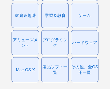
家庭＆趣味
学習＆教育
ゲーム
アミューズメ
プログラミン
ハードウェア
ント
グ
製品ソフト一
その他、全OS
Mac OS X
覧
用一覧