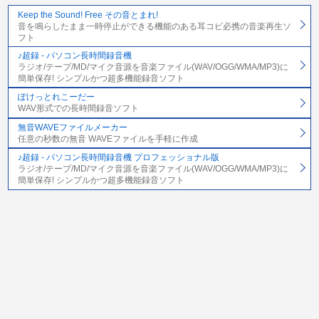
Keep the Sound! Free その音とまれ!
音を鳴らしたまま一時停止ができる機能のある耳コピ必携の音楽再生ソ
フト
♪超録 - パソコン長時間録音機
ラジオ/テープ/MD/マイク音源を音楽ファイル(WAV/OGG/WMA/MP3)に
簡単保存! シンプルかつ超多機能録音ソフト
ぽけっとれこーだー
WAV形式での長時間録音ソフト
無音WAVEファイルメーカー
任意の秒数の無音 WAVEファイルを手軽に作成
♪超録 - パソコン長時間録音機 プロフェッショナル版
ラジオ/テープ/MD/マイク音源を音楽ファイル(WAV/OGG/WMA/MP3)に
簡単保存! シンプルかつ超多機能録音ソフト