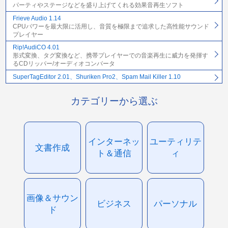
パーティやステージなどを盛り上げてくれる効果音再生ソフト
Frieve Audio 1.14
CPUパワーを最大限に活用し、音質を極限まで追求した高性能サウンド
プレイヤー
Rip!AudiCO 4.01
形式変換、タグ変換など、携帯プレイヤーでの音楽再生に威力を発揮す
るCDリッパー/オーディオコンバータ
SuperTagEditor 2.01、Shuriken Pro2、Spam Mail Killer 1.10
カテゴリーから選ぶ
インターネッ
ユーティリテ
文書作成
ト＆通信
ィ
画像＆サウン
ビジネス
パーソナル
ド