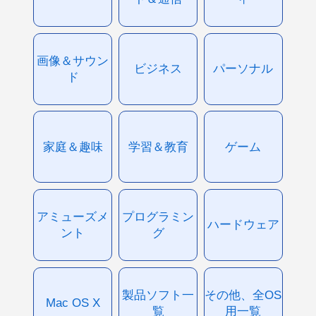
画像＆サウン
ビジネス
パーソナル
ド
家庭＆趣味
学習＆教育
ゲーム
アミューズメ
プログラミン
ハードウェア
ント
グ
製品ソフト一
その他、全OS
Mac OS X
覧
用一覧