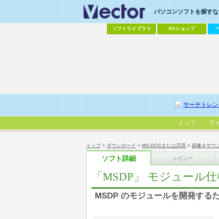
パソコンソフトを探すなら
ソフトライブラリ
PCショップ
サーチトレン
トップ
ラ
トップ
>
ダウンロード
>
MS-DOSまたは汎用
>
画像＆サウ
ソフト詳細
レビュー
「MSDP」 モジュール
MSDP のモジュールを開発する