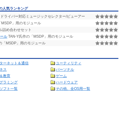
の人気ランキング
ドライバー対応ミュージックセレクター/ビューアー
の「MSDP」用のモジュール
ール詰め合わせセット
ュール
TAN-Y氏作の「MSDP」用のモジュール
作の「MSDP」用のモジュール
ターネット＆通信
ユーティリティ
ネス
パーソナル
＆教育
ゲーム
グラミング
ハードウェア
ソフト一覧
その他、全OS用一覧