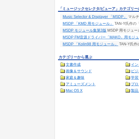
「ミュージックセレクタ/ビューア」カテゴリー
Music Selector & Displayer 「MSDP」
マルチ
MSDP 「KMD 用モジュール」
TAN-Y氏作
MSDP モジュール集第3版
MSDP 用モジュ
MSDP FM音源ドライバー「MAKO」用モジ
MSDP 「Kolin98 用モジュール」
TAN-Y氏
カテゴリーから選ぶ
文書作成
イン
画像＆サウンド
ビジ
家庭＆趣味
学習
アミューズメント
プロ
Mac OS X
製品