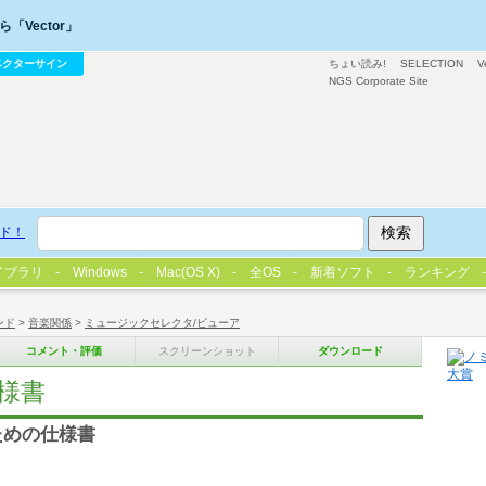
「Vector」
ベクターサイン
ちょい読み!
SELECTION
V
NGS Corporate Site
ド！
イブラリ
Windows
Mac(OS X)
全OS
新着ソフト
ランキング
ンド
>
音楽関係
>
ミュージックセレクタ/ビューア
コメント・評価
スクリーンショット
ダウンロード
仕様書
ための仕様書