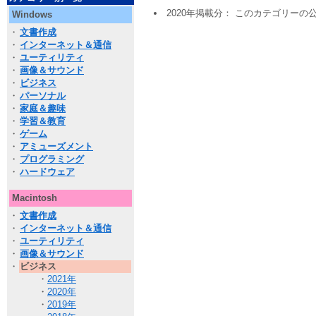
2020年掲載分： このカテゴリー
Windows
・
文書作成
・
インターネット＆通信
・
ユーティリティ
・
画像＆サウンド
・
ビジネス
・
パーソナル
・
家庭＆趣味
・
学習＆教育
・
ゲーム
・
アミューズメント
・
プログラミング
・
ハードウェア
Macintosh
・
文書作成
・
インターネット＆通信
・
ユーティリティ
・
画像＆サウンド
・
ビジネス
・
2021年
・
2020年
・
2019年