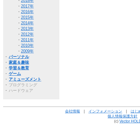
・
2018年
・
2017年
・
2016年
・
2015年
・
2014年
・
2013年
・
2012年
・
2011年
・
2010年
・
2009年
・
パーソナル
・
家庭＆趣味
・
学習＆教育
・
ゲーム
・
アミューズメント
・
プログラミング
・
ハードウェア
会社情報
|
インフォメーション
|
はじ
個人情報保護方針
(c)
Vector HOL