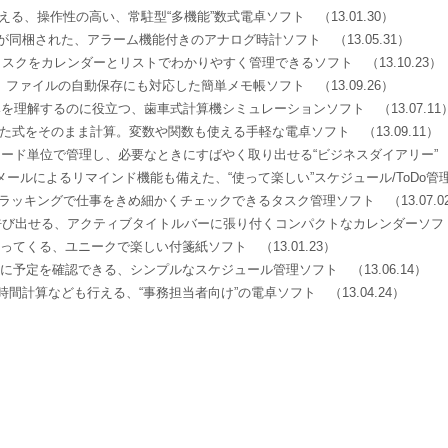
える、操作性の高い、常駐型“多機能”数式電卓ソフト
（13.01.30）
が同梱された、アラーム機能付きのアナログ時計ソフト
（13.05.31）
タスクをカレンダーとリストでわかりやすく管理できるソフト
（13.10.23）
、ファイルの自動保存にも対応した簡単メモ帳ソフト
（13.09.26）
みを理解するのに役立つ、歯車式計算機シミュレーションソフト
（13.07.11
した式をそのまま計算。変数や関数も使える手軽な電卓ソフト
（13.09.11）
ード単位で管理し、必要なときにすばやく取り出せる“ビジネスダイアリー
メールによるリマインド機能も備えた、“使って楽しい”スケジュール/ToDo
トラッキングで仕事をきめ細かくチェックできるタスク管理ソフト
（13.07.
呼び出せる、アクティブタイトルバーに張り付くコンパクトなカレンダーソ
漂ってくる、ユニークで楽しい付箋紙ソフト
（13.01.23）
ぐに予定を確認できる、シンプルなスケジュール管理ソフト
（13.06.14）
時間計算なども行える、“事務担当者向け”の電卓ソフト
（13.04.24）