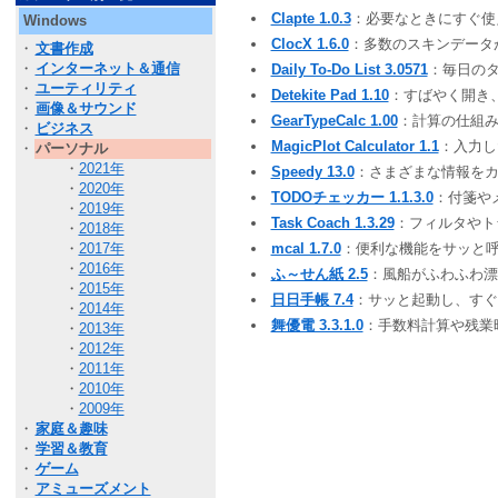
Clapte 1.0.3
：必要なときにすぐ使
Windows
ClocX 1.6.0
：多数のスキンデータ
・
文書作成
・
インターネット＆通信
Daily To-Do List 3.0571
：毎日の
・
ユーティリティ
Detekite Pad 1.10
：すばやく開き
・
画像＆サウンド
GearTypeCalc 1.00
：計算の仕組
・
ビジネス
MagicPlot Calculator 1.1
：入力
・
パーソナル
・
2021年
Speedy 13.0
：さまざまな情報をカ
・
2020年
TODOチェッカー 1.1.3.0
：付箋や
・
2019年
Task Coach 1.3.29
：フィルタや
・
2018年
・
2017年
mcal 1.7.0
：便利な機能をサッと
・
2016年
ふ～せん紙 2.5
：風船がふわふわ
・
2015年
日日手帳 7.4
：サッと起動し、す
・
2014年
舞優電 3.3.1.0
：手数料計算や残業
・
2013年
・
2012年
・
2011年
・
2010年
・
2009年
・
家庭＆趣味
・
学習＆教育
・
ゲーム
・
アミューズメント