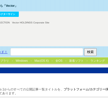
「Vector」
ベクターサイン
LECTION
Vector HOLDINGS Corporate Site
ンド！
イブラリ
Windows
Mac(OS X)
全OS
新着ソフト
ランキング
o.1からのすべての公開記事一覧タイトルを、
プラットフォーム/カテゴリー/
てあります。