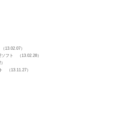
）
”
（13.02.07）
管理ソフト
（13.02.28）
02）
フト
（13.11.27）