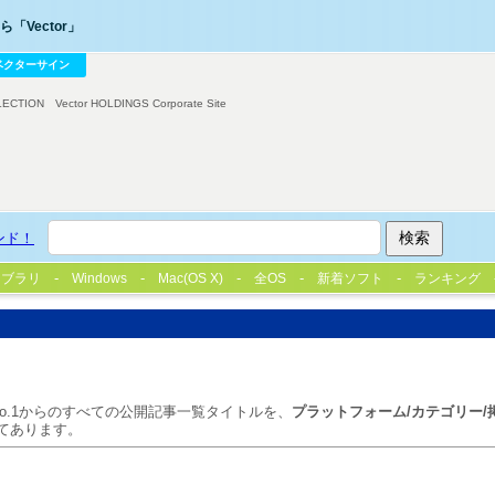
「Vector」
ベクターサイン
LECTION
Vector HOLDINGS Corporate Site
ンド！
イブラリ
Windows
Mac(OS X)
全OS
新着ソフト
ランキング
o.1からのすべての公開記事一覧タイトルを、
プラットフォーム/カテゴリー/
てあります。