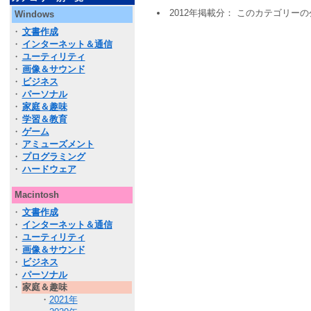
2012年掲載分： このカテゴリー
Windows
・
文書作成
・
インターネット＆通信
・
ユーティリティ
・
画像＆サウンド
・
ビジネス
・
パーソナル
・
家庭＆趣味
・
学習＆教育
・
ゲーム
・
アミューズメント
・
プログラミング
・
ハードウェア
Macintosh
・
文書作成
・
インターネット＆通信
・
ユーティリティ
・
画像＆サウンド
・
ビジネス
・
パーソナル
・
家庭＆趣味
・
2021年