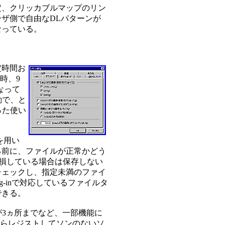
定、クリッカブルマップのリン
ザ側で自由なDLパターンが
なっている。
定時間お
時、9
なって
動で、と
った使い
を用い
る前に、ファイルが正常かどう
破損している場合は保存しない
チェックし、指定未満のファイ
ug-inで対応しているファイルタ
できる。
が3ヵ所までなど、一部機能に
ならレジストしてソンのないソ