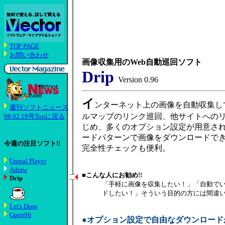
TOP PAGE
お問い合わせ
画像収集用のWeb自動巡回ソフト
Drip
Version 0.96
イ
ンターネット上の画像を自動収集し
週刊ソフトニュース
ルマップのリンク巡回、他サイトへの
98.02.19号Topに戻る
じめ、多くのオプション設定が用意さ
ードパターンで画像をダウンロードで
今週の注目ソフト!!
完全性チェックも便利。
Unreal Player
Adraw
■こんな人にお勧め!!
Drip
「手軽に画像を収集したい！」「自動で
ドしたい！」そういう目的の方には間違
Let's Draw
Gpen96
●オプション設定で自由なダウンロード