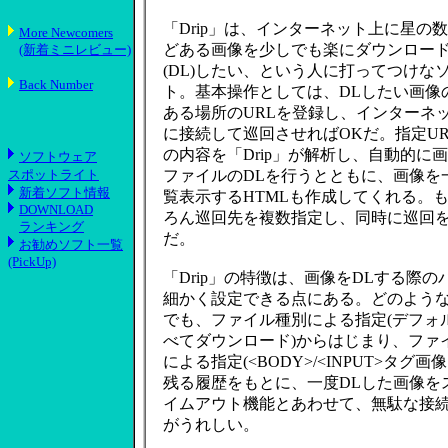
「Drip」は、インターネット上に星の
More Newcomers
どある画像を少しでも楽にダウンロー
(新着ミニレビュー)
(DL)したい、という人に打ってつけな
Back Number
ト。基本操作としては、DLしたい画像
ある場所のURLを登録し、インターネ
に接続して巡回させればOKだ。指定UR
の内容を「Drip」が解析し、自動的に
ソフトウェア
スポットライト
ファイルのDLを行うとともに、画像を
新着ソフト情報
覧表示するHTMLも作成してくれる。
DOWNLOAD
ろん巡回先を複数指定し、同時に巡回
ランキング
だ。
お勧めソフト一覧
(PickUp)
「Drip」の特徴は、画像をDLする際
細かく設定できる点にある。どのような
でも、ファイル種別による指定(デフォルト
べてダウンロード)からはじまり、ファ
による指定(<BODY>/<INPUT>タグ
残る履歴をもとに、一度DLした画像を
イムアウト機能とあわせて、無駄な接
がうれしい。