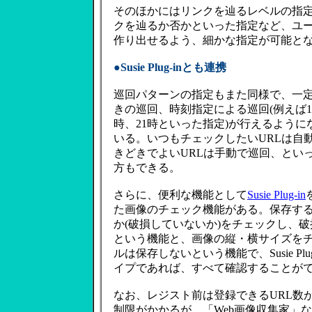
そのほかにはリンクを辿るレベルの指
クを辿るか否かといった指定など、ユー
作り出せるよう、細かな指定が可能と
●Susie Plug-inとも連携
巡回パターンの指定もまた同様で、一
きの巡回、時刻指定による巡回(例えば1
時、21時といった指定)が行えるように
いる。いつもチェックしたいURLは自
きどきでよいURLは手動で巡回、とい
方もできる。
さらに、便利な機能として
Susie Plug-in
た画像のチェック機能がある。保存す
か(破損していないか)をチェックし、
という機能と、画像の縦・横サイズを
ルは保存しないという機能で、Susie Pl
イプであれば、すべて確認することが
なお、レジスト前は登録できるURL数
制限がかかるが、「Web画像収集家」