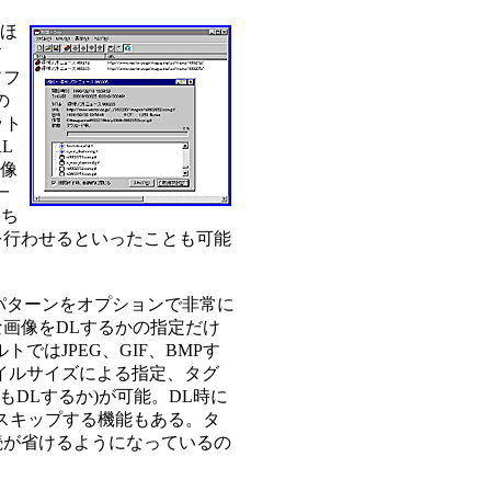
数ほ
ド
ソフ
の
ット
L
画像
一
もち
を行わせるといったことも可能
のパターンをオプションで非常に
画像をDLするかの指定だけ
ではJPEG、GIF、BMPす
イルサイズによる指定、タグ
画像もDLするか)が可能。DL時に
スキップする機能もある。タ
続が省けるようになっているの