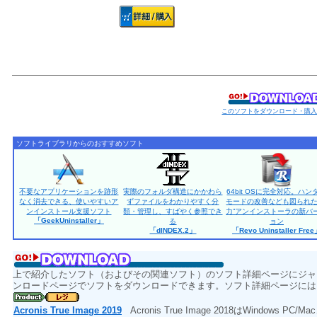
このソフトをダウンロード・購
ソフトライブラリからのおすすめソフト
不要なアプリケーションを跡形
実際のフォルダ構造にかかわら
64bit OSに完全対応。ハン
なく消去できる、使いやすいア
ずファイルをわかりやすく分
モードの改善なども図られた
ンインストール支援ソフト
類・管理し、すばやく参照でき
力”アンインストーラの新バ
「GeekUninstaller」
る
ョン
「dINDEX.2」
「Revo Uninstaller Fre
上で紹介したソフト（およびその関連ソフト）のソフト詳細ページにジャ
ンロードページでソフトをダウンロードできます。ソフト詳細ページには
Acronis True Image 2019
Acronis True Image 2018はWindows P