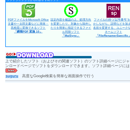
PDFファイルをMicrosoft Office
設定内容を確認の上、処理方向
ファイルの持つ“記号番号”
文書や一太郎文書などに簡単・
を変更したり、対象から除外し
かしながら、説明などを加
高精度に変換できるソフト
たりを簡単に指定できるファイ
名前を変更する、ユニーク
「瞬簡PDF 変換 10」
ル同期ソフト
ネームソフト
「MulSync」
「FileRenamerSpecific
上で紹介したソフト（およびその関連ソフト）のソフト詳細ページにジャ
ンロードページでソフトをダウンロードできます。ソフト詳細ページには
suguru
高度なGoogle検索を簡単な画面操作で行う