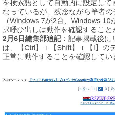
を検索語として自動的に設定して
なっているが、残念ながら筆者の
（Windows 7が2台、Window
択呼び出しは動作を確認すること
2月6日編集部追記
：記事掲載後にリ
は、【Ctrl】＋【Shift】＋【I
正常に動作することを確認してい
次のページ ＞＞
【ソフト作者から】ブログにはGoogleの高度な検索方
« 前へ
1
2
3
次
このソフトをダウンロード・購
ソフトライブラリからのおすすめソフト