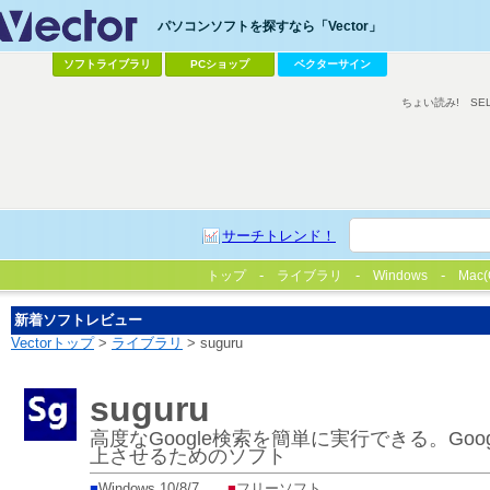
パソコンソフトを探すなら「Vector」
ソフトライブラリ
PCショップ
ベクターサイン
ちょい読み!
SE
サーチトレンド！
トップ
ライブラリ
Windows
Mac(
新着ソフトレビュー
Vectorトップ
>
ライブラリ
> suguru
suguru
高度なGoogle検索を簡単に実行できる。Go
上させるためのソフト
■
Windows 10/8/7
■
フリーソフト