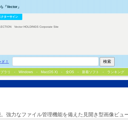
「Vector」
ベクターサイン
LECTION
Vector HOLDINGS Corporate Site
ンド！
イブラリ
Windows
Mac(OS X)
全OS
新着ソフト
ランキング
能。強力なファイル管理機能を備えた見開き型画像ビュ