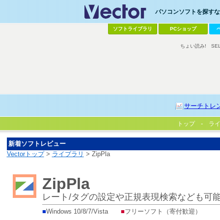
パソコンソフトを探すなら
ソフトライブラリ
PCショップ
ちょい読み!
SE
サーチトレ
トップ
ラ
新着ソフトレビュー
Vectorトップ
>
ライブラリ
> ZipPla
ZipPla
レート/タグの設定や正規表現検索なども可
■
Windows 10/8/7/Vista
■
フリーソフト（寄付歓迎）