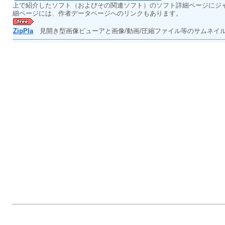
上で紹介したソフト（およびその関連ソフト）のソフト詳細ページにジ
細ページには、作者データページへのリンクもあります。
ZipPla
見開き型画像ビューアと画像/動画/圧縮ファイル等のサムネイ