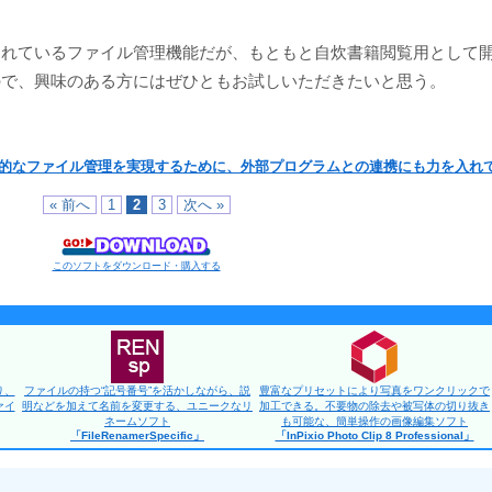
されているファイル管理機能だが、もともと自炊書籍閲覧用として
ので、興味のある方にはぜひともお試しいただきたいと思う。
的なファイル管理を実現するために、外部プログラムとの連携にも力を入れ
« 前へ
1
2
3
次へ »
このソフトをダウンロード・購入する
り、
ファイルの持つ“記号番号”を活かしながら、説
豊富なプリセットにより写真をワンクリックで
ァイ
明などを加えて名前を変更する、ユニークなリ
加工できる。不要物の除去や被写体の切り抜き
ネームソフト
も可能な、簡単操作の画像編集ソフト
「FileRenamerSpecific」
「InPixio Photo Clip 8 Professional」