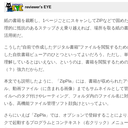
reviewer's EYE
紙の書籍を裁断し、1ページごとにスキャンしてZIPなどで固
理的に抵抗のあるステップさえ乗り越えれば、場所を取る紙の
活用術だ。
こうした“自前で作成したデジタル書籍”ファイルを閲覧するための
した自炊書籍ビューアのひとつといってよいだろう。ただし、
理解しているとはいえない。というのは、書籍を閲覧するため
（？）強力だからだ。
本文でも説明したように、「ZipPla」には、書籍が収められた
ル、動画ファイル（に含まれる画像）までもサムネイルとして
イルへのタグ付けやレーティング、フォルダ内のファイル名に
いる。高機能ファイル管理ソフト顔負けといってよい。
さらにいえば「ZipPla」では、オプションで登録することに
クで起動するプログラムとコンテキスト（右クリック）メニュ