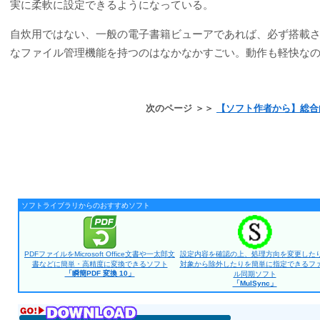
実に柔軟に設定できるようになっている。
自炊用ではない、一般の電子書籍ビューアであれば、必ず搭載
なファイル管理機能を持つのはなかなかすごい。動作も軽快な
次のページ ＞＞
【ソフト作者から】総合
ソフトライブラリからのおすすめソフト
PDFファイルをMicrosoft Office文書や一太郎文
設定内容を確認の上、処理方向を変更した
書などに簡単・高精度に変換できるソフト
対象から除外したりを簡単に指定できるフ
「瞬簡PDF 変換 10」
ル同期ソフト
「MulSync」