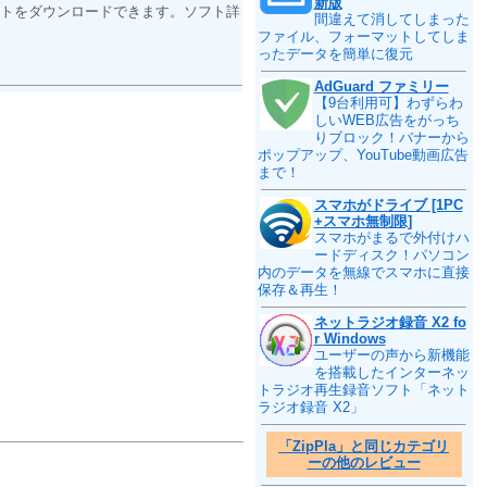
新版
トをダウンロードできます。ソフト詳
間違えて消してしまった
ファイル、フォーマットしてしま
ったデータを簡単に復元
AdGuard ファミリー
【9台利用可】わずらわ
しいWEB広告をがっち
りブロック！バナーから
ポップアップ、YouTube動画広告
まで！
スマホがドライブ [1PC
+スマホ無制限]
スマホがまるで外付けハ
ードディスク！パソコン
内のデータを無線でスマホに直接
保存＆再生！
ネットラジオ録音 X2 fo
r Windows
ユーザーの声から新機能
を搭載したインターネッ
トラジオ再生録音ソフト「ネット
ラジオ録音 X2」
「ZipPla」と同じカテゴリ
ーの他のレビュー