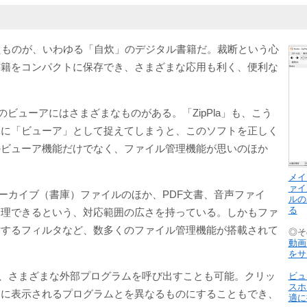
めたものが、いわゆる「自炊」のデジタル書籍だ。裁断という心
書籍をコンパクトに保存でき、さまざまな応用も利く、便利な
ビューアにはさまざまなものがある。「ZipPla」も、こう
単に「ビューア」として捉えてしまうと、このソフトを正しく
のビューア機能だけでなく、ファイル管理機能が思いのほか
メイ
ァイ
アーカイブ（書庫）ファイルのほか、PDF文書、音声ファイ
ルの
る
管理できるという、対応範囲の広さを持っている。しかもファ
対するフィルタなど、数多くのファイル管理機能が搭載されて
◎そ
動画
をサ
より、さまざまな外部プログラムを呼び出すことも可能。クリッ
ビュ
スホ
ーに表示されるプログラムとを異なるものにすることもでき、
適に