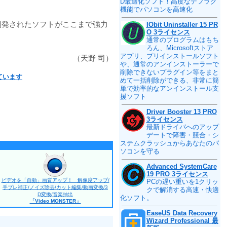
D最適化ソフト！高度なデフラグ
機能でパソコンを高速化
開発されたソフトがここまで強力
IObit Uninstaller 15 PR
O 3ライセンス
通常のプログラムはもち
ろん、Microsoftストア
アプリ、プリインストールソフト
（天野 司）
や、通常のアンインストーラーで
削除できないプラグイン等をまと
ています
めて一括削除ができる、非常に簡
単で効率的なアンインストール支
援ソフト
Driver Booster 13 PRO
3ライセンス
最新ドライバへのアップ
デートで障害・競合・シ
ステムクラッシュからあなたのパ
ソコンを守る
Advanced SystemCare
19 PRO 3ライセンス
ビデオを「自動」画質アップ！ 解像度アップ/
PCの遅い重いを1クリッ
手ブレ補正/ノイズ除去/カット編集/動画変換/3
クで解消する高速・快適
D変換/音楽抽出
化ソフト。
「Video MONSTER」
EaseUS Data Recovery
Wizard Professional 最