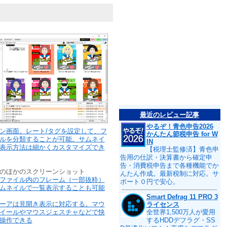
最近のレビュー記事
やるぞ！青色申告2026
ン画面。レート/タグを設定して、フ
かんたん節税申告 for W
ルを分類することが可能。サムネイ
IN
表示方法は細かくカスタマイズでき
【税理士監修済】青色申
告用の仕訳・決算書から確定申
告・消費税申告まで各種機能でか
のほかのスクリーンショット
んたん作成。最新税制に対応。サ
ファイル内のフレーム（一部抜粋）
ポート０円で安心。
ムネイルで一覧表示することも可能
Smart Defrag 11 PRO 3
ーアは見開き表示に対応する。マウ
ライセンス
イールやマウスジェスチャなどで快
全世界1,500万人が愛用
操作できる
するHDDデフラグ・SS