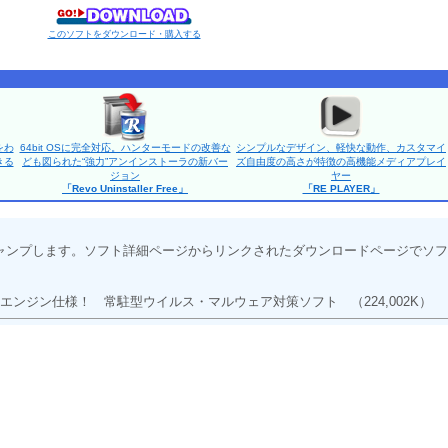
このソフトをダウンロード・購入する
をわ
64bit OSに完全対応。ハンターモードの改善な
シンプルなデザイン、軽快な動作、カスタマイ
きる
ども図られた“強力”アンインストーラの新バー
ズ自由度の高さが特徴の高機能メディアプレイ
ジョン
ヤー
「Revo Uninstaller Free」
「RE PLAYER」
ャンプします。ソフト詳細ページからリンクされたダウンロードページでソフ
エンジン仕様！ 常駐型ウイルス・マルウェア対策ソフト
（224,002K）