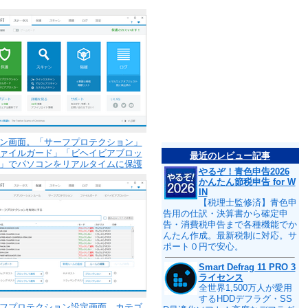
ン画面。「サーフプロテクション」
ァイルガード」「ビヘイビアブロッ
最近のレビュー記事
」でパソコンをリアルタイムに保護
やるぞ！青色申告2026
かんたん節税申告 for W
IN
【税理士監修済】青色申
告用の仕訳・決算書から確定申
告・消費税申告まで各種機能でか
んたん作成。最新税制に対応。サ
ポート０円で安心。
Smart Defrag 11 PRO 3
ライセンス
全世界1,500万人が愛用
するHDDデフラグ・SS
フプロテクション設定画面。カテゴ