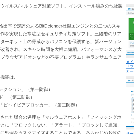
ウイルス/マルウェア対策ソフト。インストール済みの他社製
ンと、高い検出率で定評のあるBitDefender社製エンジンとの二つのスキ
動作を実現した常駐型セキュリティ対策ソフト。三段階のリア
ンターネット上の脅威からパソコンを保護する。新バージョン
が改善され、スキャン時間を大幅に短縮。パフォーマンスが大
るブラウザアドオンなどの不要プログラム）やランサムウェア
メイ
「フ
カー
御機能は、
テクション」（第一防御）
ド」（第二防御）
「ビヘイビアブロッカー」（第三防御）
知された場合の処理を「マルウェアホスト」「フィッシングホ
ごとに「ブロックしない」「アラート」「ブロックして通知」
とに処理をカスタマイズすることもできる。あらかじめ多数の
サー