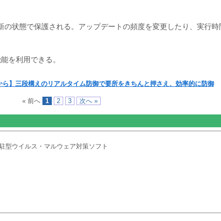
新の状態で保護される。アップデートの頻度を変更したり、実行時
機能を利用できる。
から】三段構えのリアルタイム防御で要所をきちんと押さえ、効率的に防御
« 前へ
1
2
3
次へ »
駐型ウイルス・マルウェア対策ソフト