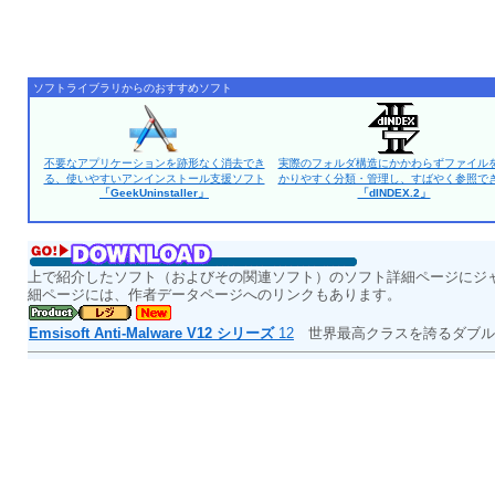
ソフトライブラリからのおすすめソフト
不要なアプリケーションを跡形なく消去でき
実際のフォルダ構造にかかわらずファイル
る、使いやすいアンインストール支援ソフト
かりやすく分類・管理し、すばやく参照で
「GeekUninstaller」
「dINDEX.2」
上で紹介したソフト（およびその関連ソフト）のソフト詳細ページにジ
細ページには、作者データページへのリンクもあります。
Emsisoft Anti-Malware V12 シリーズ
12
世界最高クラスを誇るダブル