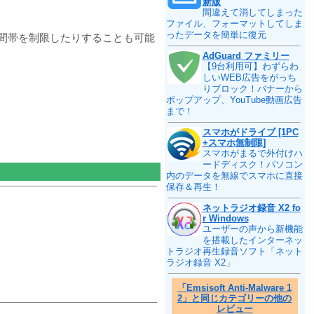
新版
間違えて消してしまった
ファイル、フォーマットしてしま
ったデータを簡単に復元
間帯を制限したりすることも可能
AdGuard ファミリー
【9台利用可】わずらわ
しいWEB広告をがっち
りブロック！バナーから
ポップアップ、YouTube動画広告
まで！
スマホがドライブ [1PC
+スマホ無制限]
スマホがまるで外付けハ
ードディスク！パソコン
内のデータを無線でスマホに直接
保存＆再生！
ネットラジオ録音 X2 fo
r Windows
ユーザーの声から新機能
を搭載したインターネッ
トラジオ再生録音ソフト「ネット
ラジオ録音 X2」
「Emsisoft Anti-Malware 1
2」と同じカテゴリーの他の
レビュー