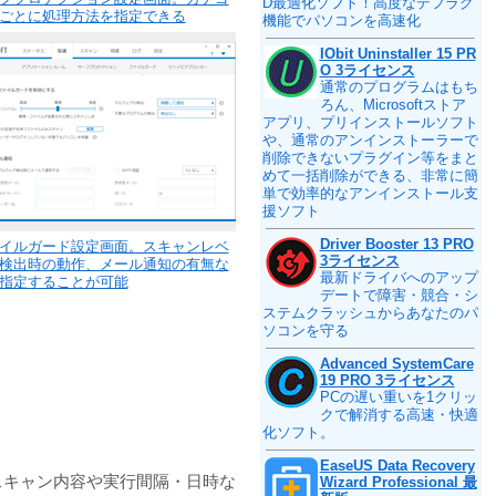
D最適化ソフト！高度なデフラグ
ごとに処理方法を指定できる
機能でパソコンを高速化
IObit Uninstaller 15 PR
O 3ライセンス
通常のプログラムはもち
ろん、Microsoftストア
アプリ、プリインストールソフト
や、通常のアンインストーラーで
削除できないプラグイン等をまと
めて一括削除ができる、非常に簡
単で効率的なアンインストール支
援ソフト
Driver Booster 13 PRO
イルガード設定画面。スキャンレベ
3ライセンス
検出時の動作、メール通知の有無な
最新ドライバへのアップ
指定することが可能
デートで障害・競合・シ
ステムクラッシュからあなたのパ
ソコンを守る
Advanced SystemCare
19 PRO 3ライセンス
PCの遅い重いを1クリッ
クで解消する高速・快適
化ソフト。
EaseUS Data Recovery
スキャン内容や実行間隔・日時な
Wizard Professional 最