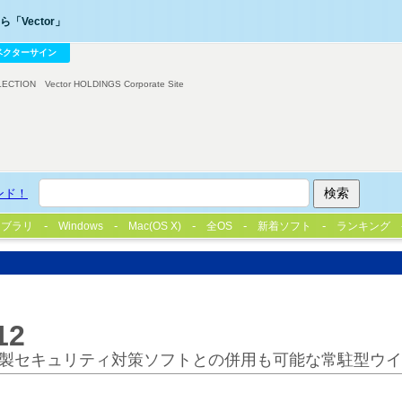
「Vector」
ベクターサイン
LECTION
Vector HOLDINGS Corporate Site
ンド！
イブラリ
Windows
Mac(OS X)
全OS
新着ソフト
ランキング
12
製セキュリティ対策ソフトとの併用も可能な常駐型ウイ