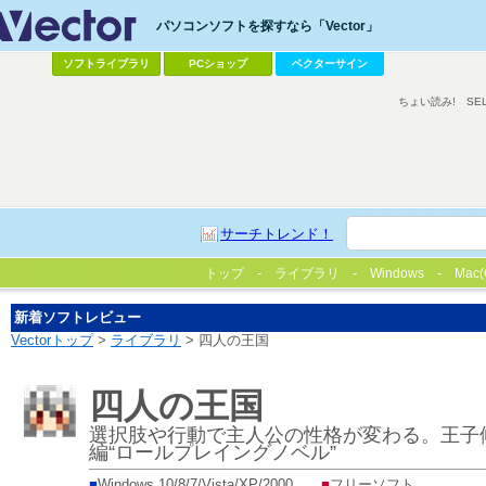
パソコンソフトを探すなら「Vector」
ソフトライブラリ
PCショップ
ベクターサイン
ちょい読み!
SE
サーチトレンド！
トップ
ライブラリ
Windows
Mac(
新着ソフトレビュー
Vectorトップ
>
ライブラリ
> 四人の王国
四人の王国
選択肢や行動で主人公の性格が変わる。王子
編“ロールプレイングノベル”
■
Windows 10/8/7/Vista/XP/2000
■
フリーソフト