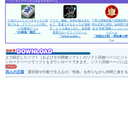
ソフトライブラリからのおすすめゲーム
17名のコンピュータキャラと対
クラス、種族、信仰の組み合わ
丁寧な情報収集で四国四県
戦できる、グラフィックの美し
せで、育成できるキャラは“無限
情を忠実に再現。短時間で
い3D麻雀ゲーム
大”。レトロ感あふれた、超高難
める“本格”戦略シミュレー
「3D麻雀「龍匠」」
易度のローグライクゲーム
ンゲーム
「ArkaLunatic」
「四国志大戦 ～県知事の野
～」
上で紹介したソフト（およびその関連ソフト）のソフト詳細ページにジャ
ンロードページでソフトをダウンロードできます。ソフト詳細ページには
四人の王国
選択肢や行動で主人公の「性格」を作りながら仲間と旅する