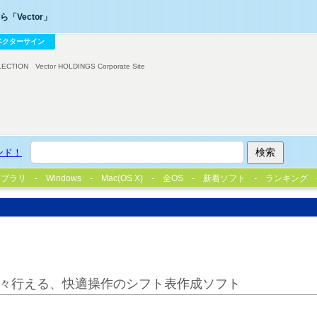
「Vector」
ベクターサイン
LECTION
Vector HOLDINGS Corporate Site
ンド！
イブラリ
Windows
Mac(OS X)
全OS
新着ソフト
ランキング
々行える、快適操作のシフト表作成ソフト