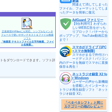
新版
間違えて消してしまった
ファイル、フォーマットしてしま
ったデータを簡単に復元
AdGuard ファミリー
【9台利用可】わずらわ
しいWEB広告をがっち
りブロック！バナーから
正規表現やIFilterにも対応。シンプルなインタ
フェースで使いやすいテキスト＆ファイル検索
ポップアップ、YouTube動画広告
ソフト
まで！
「検索君 テキストファイル文字列検索、ファイ
ル名検索」
スマホがドライブ [1PC
+スマホ無制限]
スマホがまるで外付けハ
ードディスク！パソコン
トをダウンロードできます。ソフト詳
内のデータを無線でスマホに直接
保存＆再生！
ネットラジオ録音 X2 fo
r Windows
ユーザーの声から新機能
を搭載したインターネッ
トラジオ再生録音ソフト「ネット
ラジオ録音 X2」
「ペタペタシフト」と同じ
カテゴリーの他のレビュー