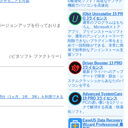
させることも可能
D最適化ソフト！高度なデフラグ
機能でパソコンを高速化
IObit Uninstaller 15 PR
O 3ライセンス
通常のプログラムはもち
バージョンアップを行っておりま
ろん、Microsoftストア
アプリ、プリインストールソフト
や、通常のアンインストーラーで
削除できないプラグイン等をまと
めて一括削除ができる、非常に簡
単で効率的なアンインストール支
援ソフト
（ピタソフト ファクトリー）
Driver Booster 13 PRO
3ライセンス
最新ドライバへのアップ
デートで障害・競合・シ
ステムクラッシュからあなたのパ
ソコンを守る
Advanced SystemCare
分（1ヵ月、1年、3年）を利用できる
19 PRO 3ライセンス
PCの遅い重いを1クリッ
クで解消する高速・快適
化ソフト。
EaseUS Data Recovery
Wizard Professional 最