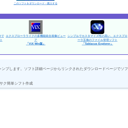
このソフトをダウンロード・購入する
けで
エクスプローラライクの多機能統合画像ビュー
シンプルでカスタマイズ性の高い、エクスプロ
ト
ア
ーラ互換のファイル管理ソフト
「ViX Win版」
「Tablacus Explorer」
ャンプします。ソフト詳細ページからリンクされたダウンロードページでソフ
サク簡単シフト作成