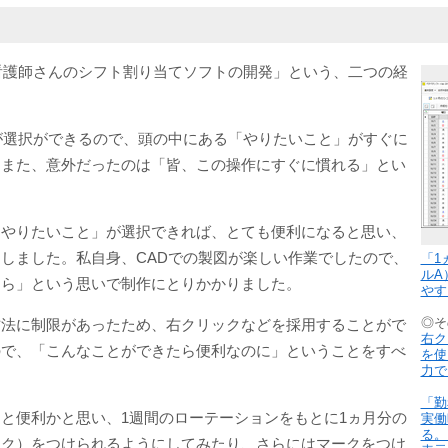
看護師さんのシフト割り当てソフトの開発」という、二つの経
が選択ができるので、頭の中にある「やりたいこと」がすぐに
。また、意外だったのは「皆、この操作にすぐに慣れる」とい
「やりたいこと」が選択できれば、とても便利になると思い、
しました。私自身、CADでの製図が楽しい作業でしたので、
「1
ルA
たら」という思いで制作にとりかかりました。
やす
◎そ
方法に制限があったため、右クリックなどを採用することがで
右ク
ので、「こんなことができたら便利なのに」ということをすべ
を使
力で
「勤
と便利かと思い、1週間のローテーションをもとに1ヵ月分の
実働
る。
ーク）をつけられるようにしてみたり、さらにはマークをつけ