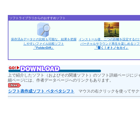
ソフトライブラリからのおすすめソフト
保存済みデータとの比較も可能な、結果を把握
インストール後、二つの距離を設定するだ
しやすいファイル比較ソフト
バーチャルサラウンド再生を楽しめるソフ
「FolderDiff」
「響く！オトノセカイ」
上で紹介したソフト（およびその関連ソフト）のソフト詳細ページにジ
細ページには、作者データページへのリンクもあります。
シフト表作成ソフト ペタペタシフト
マウスの右クリックを使ってサク