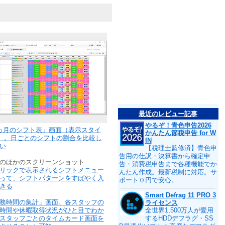
最近のレビュー記事
やるぞ！青色申告2026
ヵ月のシフト表」画面（表示スタイ
かんたん節税申告 for W
）。日ごとのシフトの割合を比較し
IN
い
【税理士監修済】青色申
告用の仕訳・決算書から確定申
のほかのスクリーンショット
告・消費税申告まで各種機能でか
リックで表示されるシフトメニュー
んたん作成。最新税制に対応。サ
って、シフトパターンをすばやく入
ポート０円で安心。
きる
Smart Defrag 11 PRO 3
務時間の集計」画面。各スタッフの
ライセンス
時間や休暇取得状況がひと目でわか
全世界1,500万人が愛用
スタッフごとのタイムカード画面を
するHDDデフラグ・SS