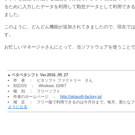
るために入力したデータを利用して勤怠データとして利用でき
ました。
このように、どんどん機能が追加されてきましたので、現在で
す。
お忙しいマネージャさんにとって、当ソフトウェアを使うこと
●
ペタペタシフト Ver.2016_09_27
作 者 ： ピタソフト ファクトリー さん
対応OS ： Windows 10/8/7
種 別 ： フリーソフト
作者のホームページ ：
http://pitasoft-factory.jp/
補 足 ： フリー版で利用できるのは今月分まで。毎月、新たなフ
ようになる