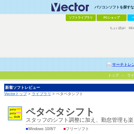
パソコンソフトを探すなら
ソフトライブラリ
PCショップ
ちょい読み!
SE
サーチトレ
トップ
ラ
新着ソフトレビュー
Vectorトップ
>
ライブラリ
> ペタペタシフト
ペタペタシフト
スタッフのシフト調整に加え、勤怠管理も楽
■
Windows 10/8/7
■
フリーソフト