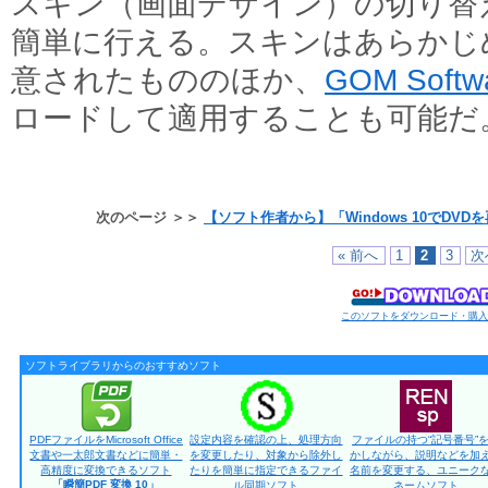
スキン（画面デザイン）の切り替
簡単に行える。スキンはあらかじ
意されたもののほか、
GOM Sof
ロードして適用することも可能だ
次のページ ＞＞
【ソフト作者から】「Windows 10でD
« 前へ
1
2
3
次
このソフトをダウンロード・購
ソフトライブラリからのおすすめソフト
PDFファイルをMicrosoft Office
設定内容を確認の上、処理方向
ファイルの持つ“記号番号”
文書や一太郎文書などに簡単・
を変更したり、対象から除外し
かしながら、説明などを加
高精度に変換できるソフト
たりを簡単に指定できるファイ
名前を変更する、ユニーク
「瞬簡PDF 変換 10」
ル同期ソフト
ネームソフト