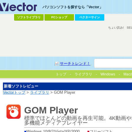
パソコンソフトを探すなら「Vector」
ソフトライブラリ
PCショップ
ベクターサイン
ちょい読み!
SE
サーチトレンド！
トップ
ライブラリ
Windows
Mac(
新着ソフトレビュー
Vectorトップ
>
ライブラリ
> GOM Player
GOM Player
標準でほとんどの動画を再生可能。4K動画や36
多機能メディアプレイヤー
■
Windows 10/8/7/Vista/XP/2000
■
フリーソフト