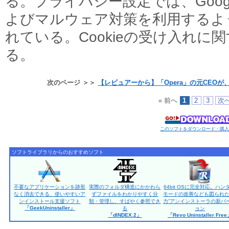
る。プライバシー設定では、Goo
よびマルウェア対策を利用するよ
れている。Cookieの受け入れに
る。
次のページ ＞＞
【レビュアーから】「Opera」の元CEOが
« 前へ
1
2
3
次へ
このソフトをダウンロード・購
ソフトライブラリからのおすすめソフト
不要なアプリケーションを跡形
実際のフォルダ構造にかかわら
64bit OSに完全対応。ハン
なく消去できる、使いやすいア
ずファイルをわかりやすく分
モードの改善なども図られた
ンインストール支援ソフト
類・管理し、すばやく参照でき
力”アンインストーラの新バ
「GeekUninstaller」
る
ョン
「dINDEX.2」
「Revo Uninstaller Fre