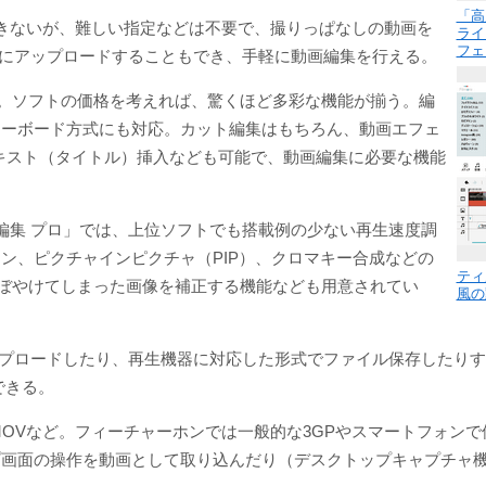
「高
きないが、難しい指定などは不要で、撮りっぱなしの動画を
ライ
フェ
などにアップロードすることもでき、手軽に動画編集を行える。
ド。ソフトの価格を考えれば、驚くほど多彩な機能が揃う。編
リーボード方式にも対応。カット編集はもちろん、動画エフェ
キスト（タイトル）挿入なども可能で、動画編集に必要な機能
動画編集 プロ」では、上位ソフトでも搭載例の少ない再生速度調
ン、ピクチャインピクチャ（PIP）、クロマキー合成などの
ティ
でぼやけてしまった画像を補正する機能なども用意されてい
風の
アップロードしたり、再生機器に対応した形式でファイル保存したりす
できる。
P/FLV/MOVなど。フィーチャーホンでは一般的な3GPやスマートフォ
画面の操作を動画として取り込んだり（デスクトップキャプチャ機