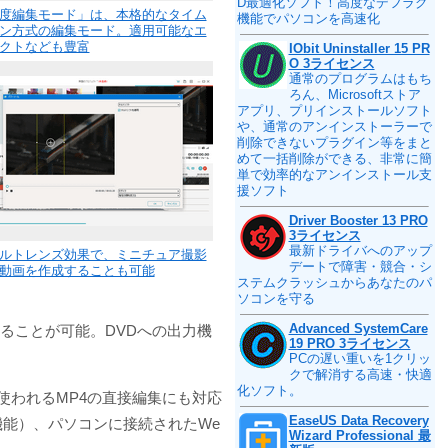
D最適化ソフト！高度なデフラグ
度編集モード」は、本格的なタイム
機能でパソコンを高速化
ン方式の編集モード。適用可能なエ
クトなども豊富
IObit Uninstaller 15 PR
O 3ライセンス
通常のプログラムはもち
ろん、Microsoftストア
アプリ、プリインストールソフト
や、通常のアンインストーラーで
削除できないプラグイン等をまと
めて一括削除ができる、非常に簡
単で効率的なアンインストール支
援ソフト
Driver Booster 13 PRO
3ライセンス
最新ドライバへのアップ
ルトレンズ効果で、ミニチュア撮影
デートで障害・競合・シ
動画を作成することも可能
ステムクラッシュからあなたのパ
ソコンを守る
Advanced SystemCare
ることが可能。DVDへの出力機
19 PRO 3ライセンス
PCの遅い重いを1クリッ
クで解消する高速・快適
化ソフト。
ンで使われるMP4の直接編集にも対応
EaseUS Data Recovery
能）、パソコンに接続されたWe
Wizard Professional 最