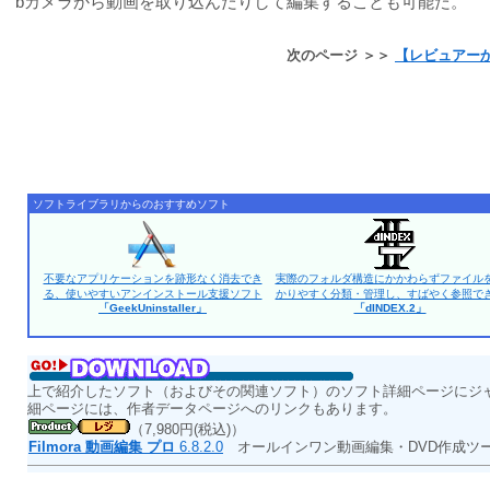
bカメラから動画を取り込んだりして編集することも可能だ。
次のページ ＞＞
【レビュアー
ソフトライブラリからのおすすめソフト
不要なアプリケーションを跡形なく消去でき
実際のフォルダ構造にかかわらずファイル
る、使いやすいアンインストール支援ソフト
かりやすく分類・管理し、すばやく参照で
「GeekUninstaller」
「dINDEX.2」
上で紹介したソフト（およびその関連ソフト）のソフト詳細ページにジ
細ページには、作者データページへのリンクもあります。
（7,980円(税込)）
Filmora 動画編集 プロ
6.8.2.0
オールインワン動画編集・DVD作成