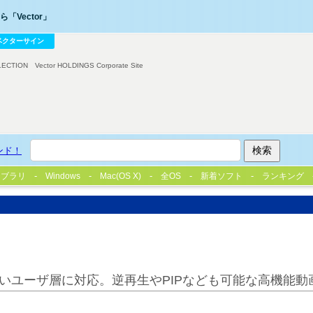
「Vector」
ベクターサイン
LECTION
Vector HOLDINGS Corporate Site
ンド！
イブラリ
Windows
Mac(OS X)
全OS
新着ソフト
ランキング
いユーザ層に対応。逆再生やPIPなども可能な高機能動