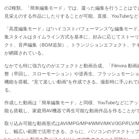
の2種類。「簡単編集モード」では、凝った編集を行うことはで
見栄えのする作品にしたりすることが可能。直接、YouTube
「高度編集モード」は“ハイコストパフェーマンス”な編集モー
集スタイルはタイムライン方式を基本に、好みに応じてストー
クト、音声編集（BGM追加）、トランジションエフェクト、テ
が網羅されている。
なかでも特に強力なのがエフェクトと動画合成。「Filmora 
整（早回し、スローモーション）や逆再生、フラッシュモーショ
機能を搭載。“見て楽しい動画”を作成できる。撮影時に手ぶれ
る。
作成した動画は「簡単編集モード」と同様、YouTubeなどに
能も搭載し、家庭用AV機器で再生可能な動画作品を作ることが
取り込み可能な動画形式はAVI/MPG/MP4/WMV/MKV/3G
し、幅広い範囲で活用できる。さらに、パソコンのデスクトップ