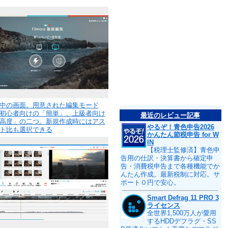
中の画面。用意された編集モード
初心者向けの「簡単」、上級者向け
最近のレビュー記事
高度」の二つ。新規作成時にはアス
やるぞ！青色申告2026
ト比も選択できる
かんたん節税申告 for W
IN
【税理士監修済】青色申
告用の仕訳・決算書から確定申
告・消費税申告まで各種機能でか
んたん作成。最新税制に対応。サ
ポート０円で安心。
Smart Defrag 11 PRO 3
ライセンス
全世界1,500万人が愛用
するHDDデフラグ・SS