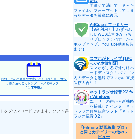
新版
間違えて消してしまった
ファイル、フォーマットしてしま
ったデータを簡単に復元
AdGuard ファミリー
【9台利用可】わずらわ
しいWEB広告をがっち
りブロック！バナーから
ポップアップ、YouTube動画広告
まで！
スマホがドライブ [1PC
+スマホ無制限]
スマホがまるで外付けハ
ードディスク！パソコン
内のデータを無線でスマホに直接
日付ごとの出来事や予定などを“1行文章”でサッ
保存＆再生！
と書き込めるカレンダー＋メモ帳ソフト
「出来事帳」
ネットラジオ録音 X2 fo
r Windows
ユーザーの声から新機能
を搭載したインターネッ
トをダウンロードできます。ソフト詳
トラジオ再生録音ソフト「ネット
ラジオ録音 X2」
「Filmora 動画編集 プロ」
と同じカテゴリーの他のレ
ビュー