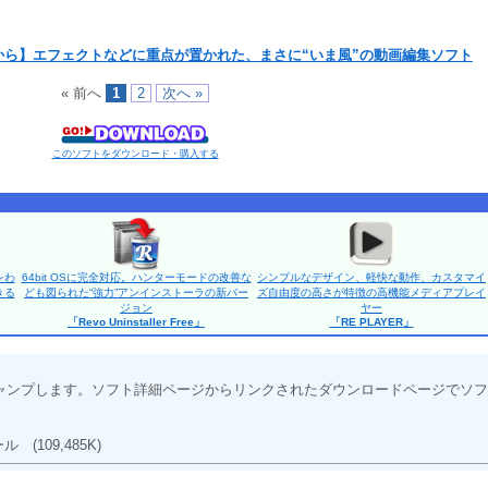
から】エフェクトなどに重点が置かれた、まさに“いま風”の動画編集ソフト
« 前へ
1
2
次へ »
このソフトをダウンロード・購入する
をわ
64bit OSに完全対応。ハンターモードの改善な
シンプルなデザイン、軽快な動作、カスタマイ
きる
ども図られた“強力”アンインストーラの新バー
ズ自由度の高さが特徴の高機能メディアプレイ
ジョン
ヤー
「Revo Uninstaller Free」
「RE PLAYER」
ャンプします。ソフト詳細ページからリンクされたダウンロードページでソフ
ツール
(109,485K)