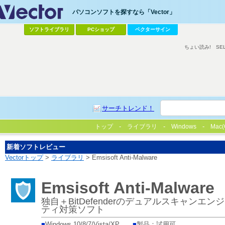
パソコンソフトを探すなら「Vector」
ソフトライブラリ
PCショップ
ベクターサイン
ちょい読み!
SE
サーチトレンド！
トップ
ライブラリ
Windows
Mac(
新着ソフトレビュー
Vectorトップ
>
ライブラリ
> Emsisoft Anti-Malware
Emsisoft Anti-Malware
独自＋BitDefenderのデュアルスキャン
ティ対策ソフト
■
Windows 10/8/7/Vista/XP
■
製品：試用可