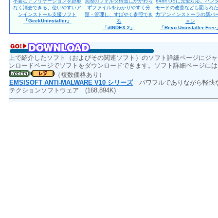
不要なアプリケーションを跡形
実際のフォルダ構造にかかわら
64bit OSに完全対応。ハン
なく消去できる、使いやすいア
ずファイルをわかりやすく分
モードの改善なども図られた
ンインストール支援ソフト
類・管理し、すばやく参照でき
力”アンインストーラの新バ
「GeekUninstaller」
る
ョン
「dINDEX.2」
「Revo Uninstaller Fre
上で紹介したソフト（およびその関連ソフト）のソフト詳細ページにジャ
ンロードページでソフトをダウンロードできます。ソフト詳細ページには
（複数価格あり）
EMSISOFT ANTI-MALWARE V10 シリーズ
パワフルでありながら軽快な
テクションソフトウェア
(168,894K)