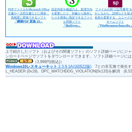
PDFファイルをMicrosoft Office
設定内容を確認の上、処理方向
ファイルの持つ“記号番号”
文書や一太郎文書などに簡単・
を変更したり、対象から除外し
かしながら、説明などを加
高精度に変換できるソフト
たりを簡単に指定できるファイ
名前を変更する、ユニーク
「瞬簡PDF 変換 10」
ル同期ソフト
ネームソフト
「MulSync」
「FileRenamerSpecific
上で紹介したソフト（およびその関連ソフト）のソフト詳細ページにジャ
ンロードページでソフトをダウンロードできます。ソフト詳細ページには
（3,999円(税込)）
Windows10レスキューキット
2.3.9.1A(160522版)
7との非互換で発生するBS
L_HEADER (0x19)、DPC_WATCHDOG_VIOLATION(0x133)を解消
(6,5