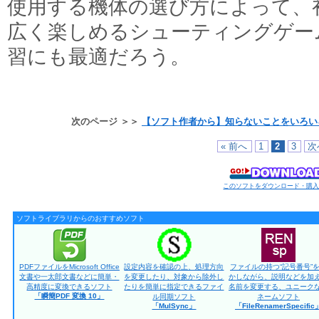
使用する機体の選び方によって、
広く楽しめるシューティングゲー
習にも最適だろう。
次のページ ＞＞
【ソフト作者から】知らないことをいろい
« 前へ
1
2
3
次
このソフトをダウンロード・購
ソフトライブラリからのおすすめソフト
PDFファイルをMicrosoft Office
設定内容を確認の上、処理方向
ファイルの持つ“記号番号”
文書や一太郎文書などに簡単・
を変更したり、対象から除外し
かしながら、説明などを加
高精度に変換できるソフト
たりを簡単に指定できるファイ
名前を変更する、ユニーク
「瞬簡PDF 変換 10」
ル同期ソフト
ネームソフト
「MulSync」
「FileRenamerSpecific