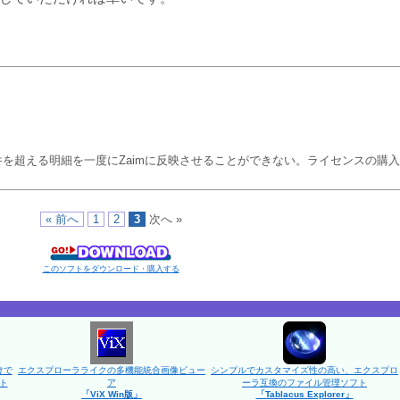
0件を超える明細を一度にZaimに反映させることができない。ライセンスの購
« 前へ
1
2
3
次へ »
このソフトをダウンロード・購入する
けで
エクスプローラライクの多機能統合画像ビュー
シンプルでカスタマイズ性の高い、エクスプロ
ト
ア
ーラ互換のファイル管理ソフト
「ViX Win版」
「Tablacus Explorer」