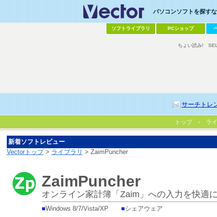
パソコンソフトを探すなら
ソフトライブラリ
PCショップ
ちょい読み!
SE
サーチトレ
トップ
ラ
新着ソフトレビュー
Vectorトップ
>
ライブラリ
> ZaimPuncher
ZaimPuncher
オンライン家計簿「Zaim」への入力を快適
■
Windows 8/7/Vista/XP
■
シェアウェア