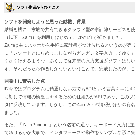
ソフト作者からひとこと
ソフトを開発しようと思った動機、背景
結婚を機に、家族で共有できるクラウド型の家計簿サービスを
（以下、Zaim）を利用しはじめて、はや1年が経ちました。
Zaimは主にスマホから手軽に家計簿がつけられるというのが売
に「レシートとにらめっこしながらガンガン文字入力してゆく
くさく行えるような、あくまで従来型の入力支援系ソフトはな
ず、それだったら作るしかないということで、完成したのが、この「Z
開発中に苦労した点
昨今ではプログラムに精通しない方でもAPIという言葉を耳に
に対して情報の橋渡しをするための仕組みがAPIであり、このソフ
タに反映しています。しかし、このZaim APIの情報がほかの
ました。
また、「ZaimPuncher」という名前の通り、キーボード入
てゆけるかが大事で、インタフェースや動作をシンプルな形に