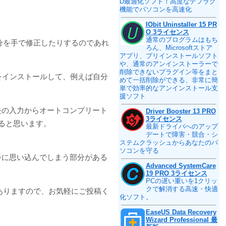
D最適化ソフト！高度なデフラグ
機能でパソコンを高速化
IObit Uninstaller 15 PR
O 3ライセンス
通常のプログラムはもち
分を手で修正したりするのであれ
ろん、Microsoftストア
！
アプリ、プリインストールソフト
や、通常のアンインストーラーで
削除できないプラグイン等をまと
」をインストールして、例えば自分
めて一括削除ができる、非常に簡
単で効率的なアンインストール支
援ソフト
去の入力からオートコンプリート
Driver Booster 13 PRO
3ライセンス
ると思います。
最新ドライバへのアップ
デートで障害・競合・シ
ステムクラッシュからあなたのパ
ソコンを守る
手に思い込んでしまう部分がある
Advanced SystemCare
19 PRO 3ライセンス
PCの遅い重いを1クリッ
クで解消する高速・快適
ありますので、お気軽にご投稿く
化ソフト。
EaseUS Data Recovery
Wizard Professional 最