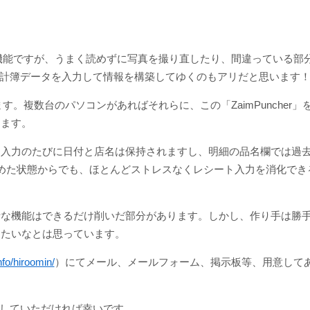
な機能ですが、うまく読めずに写真を撮り直したり、間違っている部
うに家計簿データを入力して情報を構築してゆくのもアリだと思います
す。複数台のパソコンがあればそれらに、この「ZaimPuncher
きます。
、入力のたびに日付と店名は保持されますし、明細の品名欄では過
めた状態からでも、ほとんどストレスなくレシート入力を消化でき
計な機能はできるだけ削いだ部分があります。しかし、作り手は勝
きたいなとは思っています。
fo/hiroomin/
）にてメール、メールフォーム、掲示板等、用意して
活用していただければ幸いです。