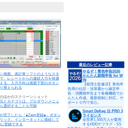
最近のレビュー記事
やるぞ！青色申告2026
ン画面。表計算ソフトのようなスタ
かんたん節税申告 for W
で、レシートからの連続入力を快適
IN
える。入力方向は画面下部のボタン
【税理士監修済】青色申
り替えられる
告用の仕訳・決算書から確定申
告・消費税申告まで各種機能でか
のほかのスクリーンショット
んたん作成。最新税制に対応。サ
元とカテゴリは、プルダウンメニュ
ポート０円で安心。
ら選択することも可能
Smart Defrag 11 PRO 3
が完了したら「●Zaim登録●」ボタン
ライセンス
リック。インターネットに接続して
全世界1,500万人が愛用
imに登録できる
するHDDデフラグ・SS