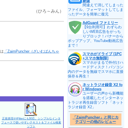
新版
間違えて消してしまった
ファイル、フォーマットしてしま
（ひろ～みん）
ったデータを簡単に復元
AdGuard ファミリー
【9台利用可】わずらわ
しいWEB広告をがっち
りブロック！バナーから
ポップアップ、YouTube動画広告
まで！
入は
「ZaimPuncher（ざいむぱんちゃ
スマホがドライブ [1PC
+スマホ無制限]
スマホがまるで外付けハ
ードディスク！パソコン
内のデータを無線でスマホに直接
保存＆再生！
ネットラジオ録音 X2 fo
r Windows
ユーザーの声から新機能
を搭載したインターネッ
トラジオ再生録音ソフト「ネット
ラジオ録音 X2」
「ZaimPuncher」と同じカ
正規表現やIFilterにも対応。シンプルなインタ
テゴリーの他のレビュー
フェースで使いやすいテキスト＆ファイル検索
ソフト