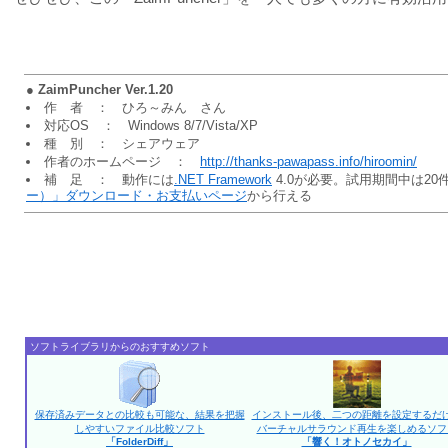
●
ZaimPuncher Ver.1.20
作 者 ： ひろ～みん さん
対応OS ： Windows 8/7/Vista/XP
種 別 ： シェアウェア
作者のホームページ ：
http://thanks-pawapass.info/hiroomin/
補 足 ： 動作には
.NET Framework
4.0が必要。試用期間中は2
ー）」ダウンロード・お支払いページ
から行える
ソフトライブラリからのおすすめソフト
保存済みデータとの比較も可能な、結果を把握
インストール後、二つの距離を設定するだ
しやすいファイル比較ソフト
バーチャルサラウンド再生を楽しめるソフ
「FolderDiff」
「響く！オトノセカイ」