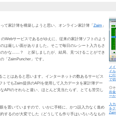
使って家計簿を構築しようと思い、オンライン家計簿「
Zaim
」
りのWebサービスであるがゆえに、従来の家計簿ソフトのよう
」のは厳しい面がありました。そこで毎日のレシート入力もさ
いのかな……？ と探しましたが、結局、見つけることができ
aimPuncher」です。
メイ
イル
に行
することはあると思います。インターネットの数あるサービス
で切
トでもZaim提供のAPIを使用して入力データを家計簿デー
◎そ
有名なAPIのそれらと違い、ほとんど見当たらず、とても苦労し
出金
ーか
入力
力に主眼を置いていますので、いかに手軽に、かつ誤入力なく進め
をク
Za
集約するのが大変でした（どうしても作り手はいろいろなもの