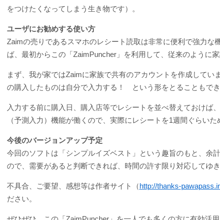
をつけたくなってしまう生き物です）。
ユーザにお勧めする使い方
Zaimの売りであるスマホのレシート読取は非常に便利で強力
ば、最初からこの「ZaimPuncher」を利用して、従来のよ
まず、我が家ではZaimに家族で共有のアカウントを作成していま
の購入したものは自分で入力する！ という形をとることもで
入力する前に購入日、購入店等でレシートを並べ替えておけば
（予測入力）機能が働くので、実際にレシートを1週間ぐらいた
今後のバージョンアップ予定
今回のソフトは「シンプルイズベスト」という趣旨のもと、余
ので、需要があると判断できれば、時間の許す限り対応してゆ
不具合、ご要望、感想等は作者サイト（
http://thanks-pawapass.in
ださい。
ぜひぜひ、この「ZaimPuncher」を一人でも多くの方に有効