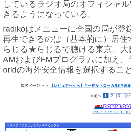
しているラジオ局のオフィシャル
きるようになっている。
radikoはメニューに全国の局が
再生できるのは（基本的に）居住
らじる★らじるで聴ける東京、大
AMおよびFMプログラムに加え、
orldの海外安全情報を選択するこ
次のページ ＞＞
【レビュアーから】キー局からローカルFM局
« 前へ
1
2
3
次へ
このソフトをダウンロード・購
ソフトライブラリからのおすすめソフト