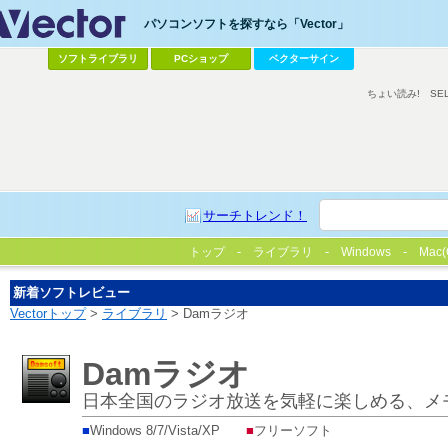
パソコンソフトを探すなら「Vector」
ソフトライブラリ
PCショップ
ベクターサイン
ちょい読み!
SE
サーチトレンド！
トップ
ライブラリ
Windows
Mac(
新着ソフトレビュー
Vectorトップ
>
ライブラリ
> Damラジオ
Damラジオ
日本全国のラジオ放送を気軽に楽しめる、メ
■
Windows 8/7/Vista/XP
■
フリーソフト