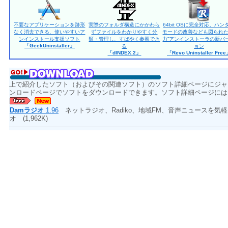
不要なアプリケーションを跡形
実際のフォルダ構造にかかわら
64bit OSに完全対応。ハン
なく消去できる、使いやすいア
ずファイルをわかりやすく分
モードの改善なども図られた
ンインストール支援ソフト
類・管理し、すばやく参照でき
力”アンインストーラの新バ
「GeekUninstaller」
る
ョン
「dINDEX.2」
「Revo Uninstaller Fre
上で紹介したソフト（およびその関連ソフト）のソフト詳細ページにジャ
ンロードページでソフトをダウンロードできます。ソフト詳細ページには
Damラジオ
1.96
ネットラジオ、Radiko、地域FM、音声ニュースを気
オ
(1,962K)