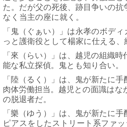
た。だが父の死後、跡目争いの抗
なく当主の座に就く。
「鬼（ぐぁい）」は永孝のボディ
っと護衛役として楊家に仕える、
「來（らい）」は、越児の組織時
能な私立探偵。鬼とも知り合い。
「陸（るく）」は、鬼が新たに手
肉体労働担当。越児との面識はな
の脱退者だ。
「樂（ゆう）」は、鬼が新たに手
ピアスをしたストリート系ファッ