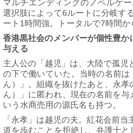
マルチエンディングのノベルゲー
選択肢によって6ルートに分岐す
ート1時間強。トータルで7時間か
香港黒社会のメンバーが個性豊か
与える
主人公の「越児」は、大陸で孤児
の下で働いていた。当時の名前は
ん）」。組織を抜けたあと、永孝
ん）」に匿われ、現在の名前を与
いう水商売用の源氏名も持つ。
「永孝」は越児の夫。紅花会前当
道を歩むことを拒絶し、弁護士と