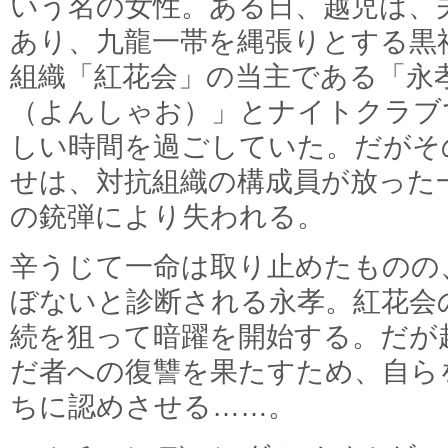
いう名の女性。ある日、越児は、
あり、九龍一帯を縄張りとする黒
組織「紅花会」の当主である「永
（よんしゃお）」とナイトクラブ
しい時間を過ごしていた。だがそ
せは、対抗組織の構成員が放った
の銃弾により失われる。
辛うじて一命は取り止めたものの
ぼないと診断される永孝。紅花会
続を狙って暗躍を開始する。だが
だ者への復讐を果たすため、自ら
ちに認めさせる……。