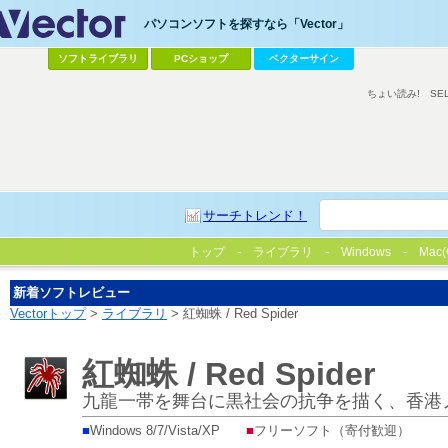
パソコンソフトを探すなら「Vector」
ソフトライブラリ
PCショップ
ベクターサイン
ちょい読み!
SE
サーチトレンド！
トップ
ライブラリ
Windows
Mac(
新着ソフトレビュー
Vectorトップ
>
ライブラリ
> 紅蜘蛛 / Red Spider
紅蜘蛛 / Red Spider
九龍一帯を舞台に黒社会の抗争を描く、香港
■
Windows 8/7/Vista/XP
■
フリーソフト（寄付歓迎）