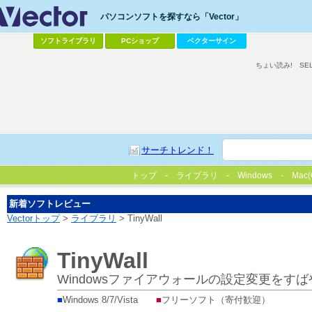
パソコンソフトを探すなら「Vector」
ソフトライブラリ
PCショップ
ベクターサイン
ちょい読み!
SE
サーチトレンド！
トップ
ライブラリ
Windows
Mac(
新着ソフトレビュー
Vectorトップ
>
ライブラリ
> TinyWall
TinyWall
Windowsファイアウォールの設定変更を
■
Windows 8/7/Vista
■
フリーソフト（寄付歓迎）