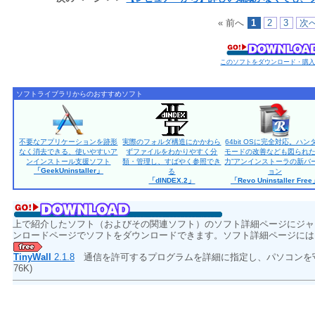
« 前へ
1
2
3
次へ
このソフトをダウンロード・購
ソフトライブラリからのおすすめソフト
不要なアプリケーションを跡形
実際のフォルダ構造にかかわら
64bit OSに完全対応。ハン
なく消去できる、使いやすいア
ずファイルをわかりやすく分
モードの改善なども図られた
ンインストール支援ソフト
類・管理し、すばやく参照でき
力”アンインストーラの新バ
「GeekUninstaller」
る
ョン
「dINDEX.2」
「Revo Uninstaller Fre
上で紹介したソフト（およびその関連ソフト）のソフト詳細ページにジャ
ンロードページでソフトをダウンロードできます。ソフト詳細ページには
TinyWall
2.1.8
通信を許可するプログラムを詳細に指定し、パソコン
76K)