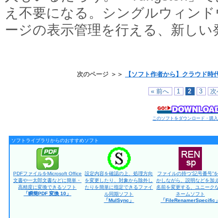
え不要になる。シングルウィンド
ージの表示管理を行える、新しい
次のページ ＞＞
【ソフト作者から】クラウド時代
« 前へ
1
2
3
次
このソフトをダウンロード・購
ソフトライブラリからのおすすめソフト
PDFファイルをMicrosoft Office
設定内容を確認の上、処理方向
ファイルの持つ“記号番号”
文書や一太郎文書などに簡単・
を変更したり、対象から除外し
かしながら、説明などを加
高精度に変換できるソフト
たりを簡単に指定できるファイ
名前を変更する、ユニーク
「瞬簡PDF 変換 10」
ル同期ソフト
ネームソフト
「MulSync」
「FileRenamerSpecific