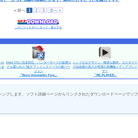
« 前へ
1
2
3
次へ »
このソフトをダウンロード・購入する
をわ
64bit OSに完全対応。ハンターモードの改善な
シンプルなデザイン、軽快な動作、カスタマイ
きる
ども図られた“強力”アンインストーラの新バー
ズ自由度の高さが特徴の高機能メディアプレイ
ジョン
ヤー
「Revo Uninstaller Free」
「RE PLAYER」
ャンプします。ソフト詳細ページからリンクされたダウンロードページでソフ