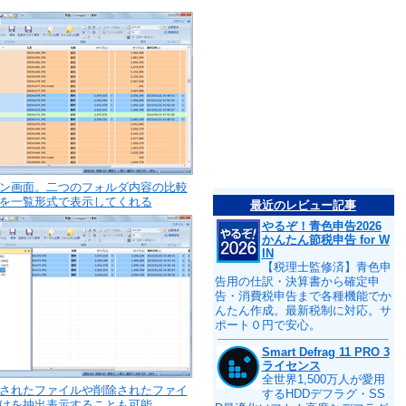
ン画面。二つのフォルダ内容の比較
を一覧形式で表示してくれる
最近のレビュー記事
やるぞ！青色申告2026
かんたん節税申告 for W
IN
【税理士監修済】青色申
告用の仕訳・決算書から確定申
告・消費税申告まで各種機能でか
んたん作成。最新税制に対応。サ
ポート０円で安心。
Smart Defrag 11 PRO 3
ライセンス
全世界1,500万人が愛用
されたファイルや削除されたファイ
するHDDデフラグ・SS
けを抽出表示することも可能