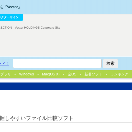
「Vector」
ベクターサイン
LECTION
Vector HOLDINGS Corporate Site
ンド！
イブラリ
Windows
Mac(OS X)
全OS
新着ソフト
ランキング
握しやすいファイル比較ソフト