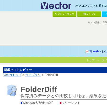
パソコンソフトを探すなら
ソフトライブラリ
PCショップ
ちょい読み!
SE
サーチトレ
トップ
ラ
新着ソフトレビュー
Vectorトップ
>
ライブラリ
> FolderDiff
FolderDiff
保存済みデータとの比較も可能な、結果を把
■
Windows 8/7/Vista/XP
■
フリーソフト