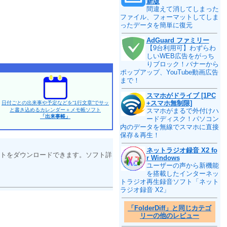
新版
間違えて消してしまった
ファイル、フォーマットしてしま
ったデータを簡単に復元
AdGuard ファミリー
【9台利用可】わずらわ
しいWEB広告をがっち
りブロック！バナーから
ポップアップ、YouTube動画広告
まで！
スマホがドライブ [1PC
+スマホ無制限]
日付ごとの出来事や予定などを“1行文章”でサッ
と書き込めるカレンダー＋メモ帳ソフト
スマホがまるで外付けハ
「出来事帳」
ードディスク！パソコン
内のデータを無線でスマホに直接
保存＆再生！
ネットラジオ録音 X2 fo
トをダウンロードできます。ソフト詳
r Windows
ユーザーの声から新機能
を搭載したインターネッ
トラジオ再生録音ソフト「ネット
ラジオ録音 X2」
「FolderDiff」と同じカテゴ
リーの他のレビュー