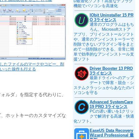
D最適化ソフト！高度なデフラグ
機能でパソコンを高速化
IObit Uninstaller 15 PR
O 3ライセンス
通常のプログラムはもち
ろん、Microsoftストア
アプリ、プリインストールソフト
や、通常のアンインストーラーで
削除できないプラグイン等をまと
めて一括削除ができる、非常に簡
単で効率的なアンインストール支
援ソフト
したファイルのマークやコピー、削
Driver Booster 13 PRO
いった操作も行える
3ライセンス
最新ドライバへのアップ
デートで障害・競合・シ
ステムクラッシュからあなたのパ
ソコンを守る
フォルダ」を指定する代わりに、
Advanced SystemCare
19 PRO 3ライセンス
PCの遅い重いを1クリッ
ズ、ホットキーのカスタマイズな
クで解消する高速・快適
化ソフト。
EaseUS Data Recovery
Wizard Professional 最