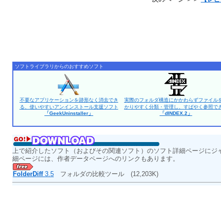
ソフトライブラリからのおすすめソフト
不要なアプリケーションを跡形なく消去でき
実際のフォルダ構造にかかわらずファイル
る、使いやすいアンインストール支援ソフト
かりやすく分類・管理し、すばやく参照で
「GeekUninstaller」
「dINDEX.2」
上で紹介したソフト（およびその関連ソフト）のソフト詳細ページにジ
細ページには、作者データページへのリンクもあります。
FolderDiff
3.5
フォルダの比較ツール
(12,203K)