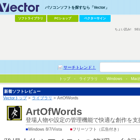
パソコンソフトを探すなら「Vector」
ソフトライブラリ
PCショップ
ベクターサイン
ちょい読み!
SE
サーチトレンド！
トップ
ライブラリ
Windows
Mac(
新着ソフトレビュー
Vectorトップ
>
ライブラリ
> ArtOfWords
ArtOfWords
登場人物や設定の管理機能で快適な創作を支
■
Windows 8/7/Vista
■
フリーソフト（広告付き）