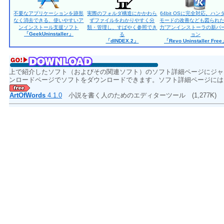
不要なアプリケーションを跡形
実際のフォルダ構造にかかわら
64bit OSに完全対応。ハン
なく消去できる、使いやすいア
ずファイルをわかりやすく分
モードの改善なども図られた
ンインストール支援ソフト
類・管理し、すばやく参照でき
力”アンインストーラの新バ
「GeekUninstaller」
る
ョン
「dINDEX.2」
「Revo Uninstaller Fre
上で紹介したソフト（およびその関連ソフト）のソフト詳細ページにジャ
ンロードページでソフトをダウンロードできます。ソフト詳細ページには
ArtOfWords
4.1.0
小説を書く人のためのエディターツール
(1,277K)