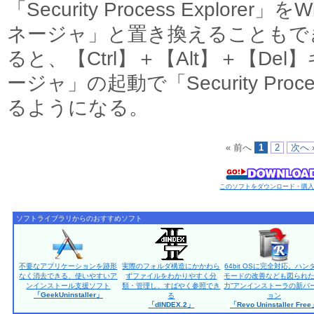
「Security Process Explore
ネージャ」と置き換えることもで
ると、【Ctrl】＋【Alt】＋【D
ージャ」の起動で「Security Proce
るようになる。
« 前へ
1
2
次へ 
このソフトをダウンロード・購
ソフトライブラリからのおすすめソフト
不要なアプリケーションを跡形
実際のフォルダ構造にかかわら
64bit OSに完全対応。ハン
なく消去できる、使いやすいア
ずファイルをわかりやすく分
モードの改善なども図られた
ンインストール支援ソフト
類・管理し、すばやく参照でき
力”アンインストーラの新バ
「GeekUninstaller」
る
ョン
「dINDEX.2」
「Revo Uninstaller Fre