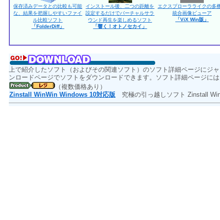
保存済みデータとの比較も可能
インストール後、二つの距離を
エクスプローラライクの多
な、結果を把握しやすいファイ
設定するだけでバーチャルサラ
統合画像ビューア
「ViX Win版」
ル比較ソフト
ウンド再生を楽しめるソフト
「FolderDiff」
「響く！オトノセカイ」
上で紹介したソフト（およびその関連ソフト）のソフト詳細ページにジャ
ンロードページでソフトをダウンロードできます。ソフト詳細ページには
（複数価格あり）
Zinstall WinWin Windows 10対応版
究極の引っ越しソフト Zinstall W