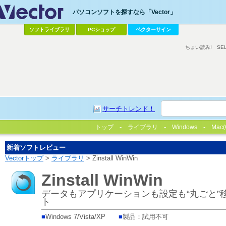
パソコンソフトを探すなら「Vector」
ソフトライブラリ
PCショップ
ベクターサイン
ちょい読み!
SE
サーチトレンド！
トップ
ライブラリ
Windows
Mac(
新着ソフトレビュー
Vectorトップ
>
ライブラリ
> Zinstall WinWin
Zinstall WinWin
データもアプリケーションも設定も“丸ごと”
ト
■
Windows 7/Vista/XP
■
製品：試用不可