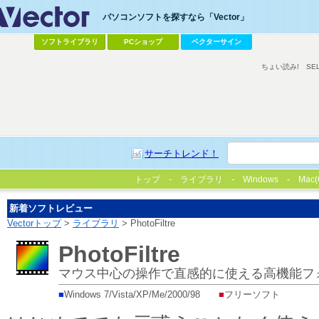
パソコンソフトを探すなら「Vector」
ソフトライブラリ
PCショップ
ベクターサイン
ちょい読み!
SE
サーチトレンド！
トップ
ライブラリ
Windows
Mac(
新着ソフトレビュー
Vectorトップ
>
ライブラリ
> PhotoFiltre
PhotoFiltre
マウス中心の操作で直感的に使える高機能フ
■
Windows 7/Vista/XP/Me/2000/98
■
フリーソフト