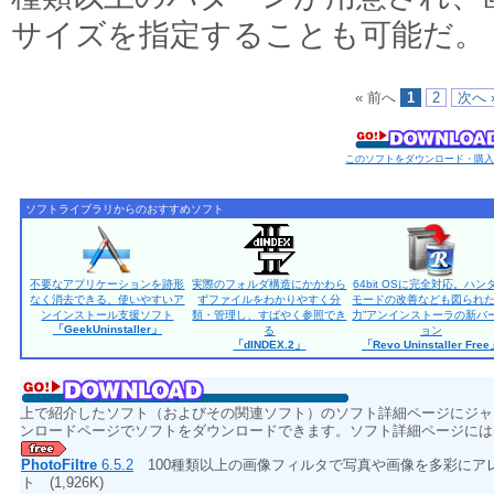
サイズを指定することも可能だ。
« 前へ
1
2
次へ 
このソフトをダウンロード・購
ソフトライブラリからのおすすめソフト
不要なアプリケーションを跡形
実際のフォルダ構造にかかわら
64bit OSに完全対応。ハン
なく消去できる、使いやすいア
ずファイルをわかりやすく分
モードの改善なども図られた
ンインストール支援ソフト
類・管理し、すばやく参照でき
力”アンインストーラの新バ
「GeekUninstaller」
る
ョン
「dINDEX.2」
「Revo Uninstaller Fre
上で紹介したソフト（およびその関連ソフト）のソフト詳細ページにジャ
ンロードページでソフトをダウンロードできます。ソフト詳細ページには
PhotoFiltre
6.5.2
100種類以上の画像フィルタで写真や画像を多彩にア
ト
(1,926K)