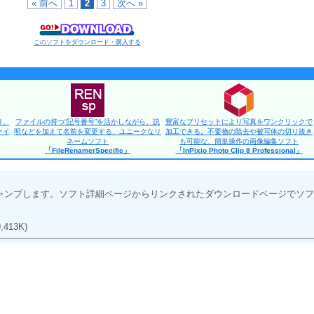
« 前へ
1
2
3
次へ »
このソフトをダウンロード・購入する
り、
ファイルの持つ“記号番号”を活かしながら、説
豊富なプリセットにより写真をワンクリックで
ァイ
明などを加えて名前を変更する、ユニークなリ
加工できる。不要物の除去や被写体の切り抜き
ネームソフト
も可能な、簡単操作の画像編集ソフト
「FileRenamerSpecific」
「InPixio Photo Clip 8 Professional」
ャンプします。ソフト詳細ページからリンクされたダウンロードページでソフ
9,413K)