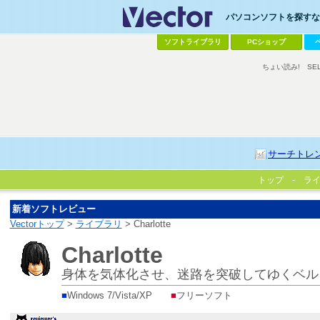
パソコンソフトを探すなら
ソフトライブラリ
PCショップ
ちょい読み!
SE
サーチトレ
トップ
ラ
新着ソフトレビュー
Vectorトップ
>
ライブラリ
> Charlotte
Charlotte
身体を気体化させ、迷路を突破してゆくベル
■
Windows 7/Vista/XP
■
フリーソフト