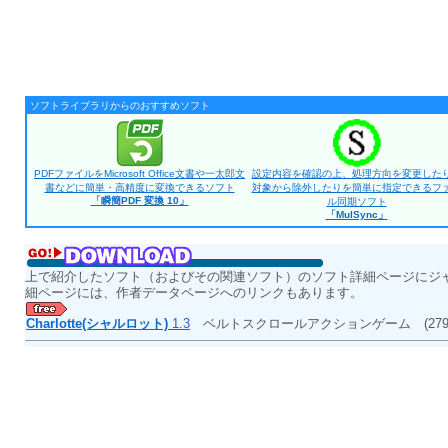
ソフトライブラリからのおすすめソフト
PDFファイルをMicrosoft Office文書や一太郎文
設定内容を確認の上、処理方向を変更した
書などに簡単・高精度に変換できるソフト
対象から除外したりを簡単に指定できるフ
「瞬簡PDF 変換 10」
ル同期ソフト
「MulSync」
上で紹介したソフト（およびその関連ソフト）のソフト詳細ページにジ
細ページには、作者データページへのリンクもあります。
Charlotte(シャルロット)
1.3
ベルトスクロールアクションゲーム
(27