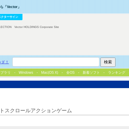
「Vector」
ベクターサイン
LECTION
Vector HOLDINGS Corporate Site
ンド！
イブラリ
Windows
Mac(OS X)
全OS
新着ソフト
ランキング
トスクロールアクションゲーム