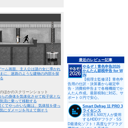
最近のレビュー記事
やるぞ！青色申告2026
ゲーム画面。主人公は謎の女に導かれ
かんたん節税申告 for W
まに、迷路のような建物の内部を探
IN
る
【税理士監修済】青色申
告用の仕訳・決算書から確定申
告・消費税申告まで各種機能でか
のほかのスクリーンショット
んたん作成。最新税制に対応。サ
自らの身体を気体化させて粒子状とな
ポート０円で安心。
気流に乗って移動する
固くてやっかいな敵は、気体技を使っ
Smart Defrag 11 PRO 3
気にダメージを与えて倒そう
ライセンス
全世界1,500万人が愛用
するHDDデフラグ・SS
D最適化ソフト！高度なデフラグ