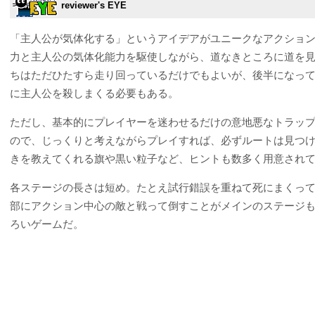
reviewer's EYE
「主人公が気体化する」というアイデアがユニークなアクショ
力と主人公の気体化能力を駆使しながら、道なきところに道を
ちはただひたすら走り回っているだけでもよいが、後半になっ
に主人公を殺しまくる必要もある。
ただし、基本的にプレイヤーを迷わせるだけの意地悪なトラッ
ので、じっくりと考えながらプレイすれば、必ずルートは見つ
きを教えてくれる旗や黒い粒子など、ヒントも数多く用意され
各ステージの長さは短め。たとえ試行錯誤を重ねて死にまくっ
部にアクション中心の敵と戦って倒すことがメインのステージ
ろいゲームだ。