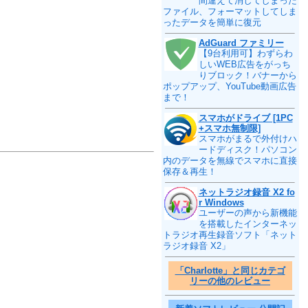
間違えて消してしまった
ファイル、フォーマットしてしま
ったデータを簡単に復元
AdGuard ファミリー
【9台利用可】わずらわ
しいWEB広告をがっち
りブロック！バナーから
ポップアップ、YouTube動画広告
まで！
スマホがドライブ [1PC
+スマホ無制限]
スマホがまるで外付けハ
ードディスク！パソコン
内のデータを無線でスマホに直接
保存＆再生！
ネットラジオ録音 X2 fo
r Windows
ユーザーの声から新機能
を搭載したインターネッ
トラジオ再生録音ソフト「ネット
ラジオ録音 X2」
「Charlotte」と同じカテゴ
リーの他のレビュー