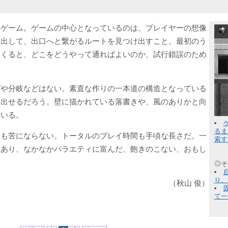
ンゲーム。ゲームの中心となっているのは、プレイヤーの想像
見出して、出口へと繋がるルートを見つけ出すこと。最初のう
てくると、どこをどうやって通ればよいのか、試行錯誤のため
プや分岐などはない。素直な作りの一本道の構造となっている
け出せるだろう。壁に描かれている落書きや、風のありかと向
ている。
るま
ても苦にならない。トータルのプレイ時間も手頃な長さだ。一
索す
もあり、なかなかバラエティに富んだ、飽きのこない、おもし
◎そ
り、
（秋山 俊）
て一