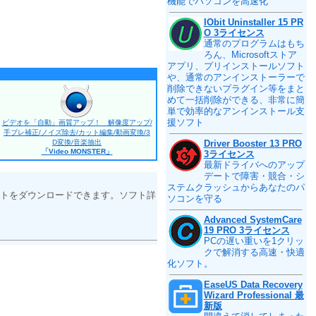
機能でパソコンを高速化
IObit Uninstaller 15 PR
O 3ライセンス
通常のプログラムはもち
ろん、Microsoftストア
アプリ、プリインストールソフト
や、通常のアンインストーラーで
削除できないプラグイン等をまと
めて一括削除ができる、非常に簡
単で効率的なアンインストール支
援ソフト
ビデオを「自動」画質アップ！ 解像度アップ/
手ブレ補正/ノイズ除去/カット編集/動画変換/3
D変換/音楽抽出
Driver Booster 13 PRO
「Video MONSTER」
3ライセンス
最新ドライバへのアップ
デートで障害・競合・シ
ステムクラッシュからあなたのパ
トをダウンロードできます。ソフト詳
ソコンを守る
Advanced SystemCare
19 PRO 3ライセンス
PCの遅い重いを1クリッ
クで解消する高速・快適
化ソフト。
EaseUS Data Recovery
Wizard Professional 最
新版