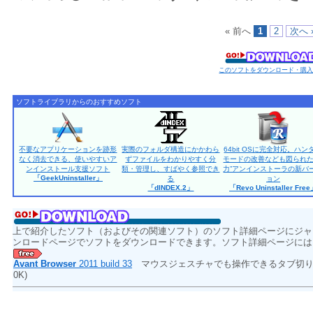
« 前へ
1
2
次へ 
このソフトをダウンロード・購
ソフトライブラリからのおすすめソフト
不要なアプリケーションを跡形
実際のフォルダ構造にかかわら
64bit OSに完全対応。ハン
なく消去できる、使いやすいア
ずファイルをわかりやすく分
モードの改善なども図られた
ンインストール支援ソフト
類・管理し、すばやく参照でき
力”アンインストーラの新バ
「GeekUninstaller」
る
ョン
「dINDEX.2」
「Revo Uninstaller Fre
上で紹介したソフト（およびその関連ソフト）のソフト詳細ページにジャ
ンロードページでソフトをダウンロードできます。ソフト詳細ページには
Avant Browser
2011 build 33
マウスジェスチャでも操作できるタブ切り
0K)