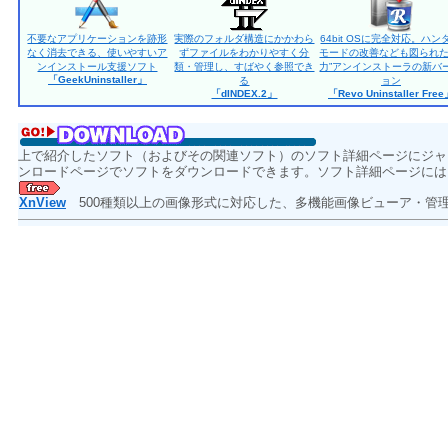
不要なアプリケーションを跡形
実際のフォルダ構造にかかわら
64bit OSに完全対応。ハン
なく消去できる、使いやすいア
ずファイルをわかりやすく分
モードの改善なども図られた
ンインストール支援ソフト
類・管理し、すばやく参照でき
力”アンインストーラの新バ
「GeekUninstaller」
る
ョン
「dINDEX.2」
「Revo Uninstaller Fre
上で紹介したソフト（およびその関連ソフト）のソフト詳細ページにジャ
ンロードページでソフトをダウンロードできます。ソフト詳細ページには
XnView
500種類以上の画像形式に対応した、多機能画像ビューア・