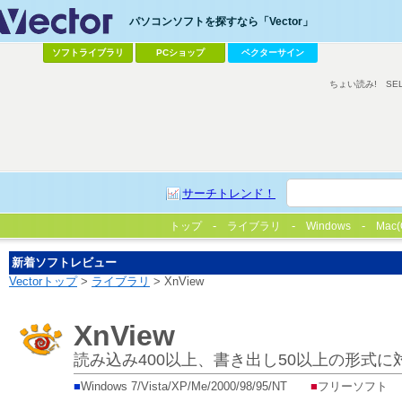
パソコンソフトを探すなら「Vector」
ソフトライブラリ
PCショップ
ベクターサイン
ちょい読み!
SE
サーチトレンド！
トップ
ライブラリ
Windows
Mac(
新着ソフトレビュー
Vectorトップ
>
ライブラリ
> XnView
XnView
読み込み400以上、書き出し50以上の形式
■
Windows 7/Vista/XP/Me/2000/98/95/NT
■
フリーソフト