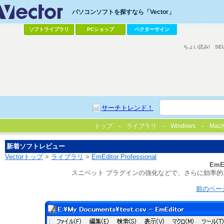
パソコンソフトを探すなら「Vector」
ソフトライブラリ
PCショップ
ベクターサイン
ちょい読み!
SE
サーチトレンド！
トップ
ライブラリ
Windows
Mac(
新着ソフトレビュー
Vectorトップ
>
ライブラリ
>
EmEditor Professional
EmEd
スニペット プラグインの強化などで、さらに効率
前のペー