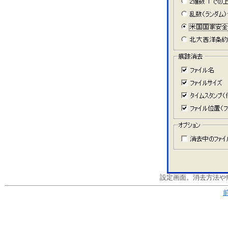
設定画面。消去方法や