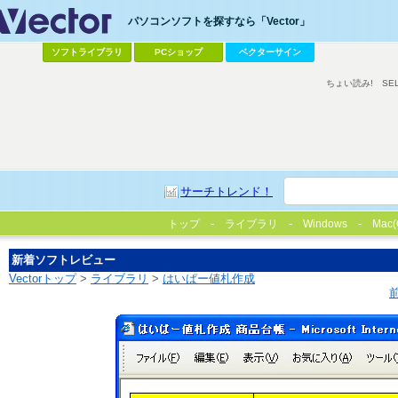
パソコンソフトを探すなら「Vector」
ソフトライブラリ
PCショップ
ベクターサイン
ちょい読み!
SE
サーチトレンド！
トップ
ライブラリ
Windows
Mac(
新着ソフトレビュー
Vectorトップ
>
ライブラリ
>
はいぱー値札作成