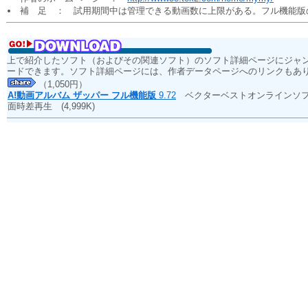
補 足 ： 試用期間中は管理できる動画数に上限がある。フル機能版
上で紹介したソフト（およびその関連ソフト）のソフト詳細ページにジャ
ードできます。ソフト詳細ページには、作者データページへのリンクもあ
（1,050円）
A!動画アルバム ザッパー フル機能版
9.72
ベクターベストオンラインソフ
面時差再生
(4,999K)