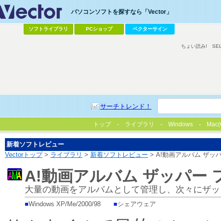
パソコンソフトを探すなら「Vector」
ソフトライブラリ
PCショップ
ベクターサイン
ちょい読み!
SE
サーチトレンド！
トップ
ライブラリ
Windows
Mac(
新着ソフトレビュー
Vectorトップ
>
ライブラリ
>
新着ソフトレビュー
> A!動画アルバム ザッ
A!動画アルバム ザッパー
大量の動画をアルバムとして管理し、次々にザッ
■
Windows XP/Me/2000/98
■
シェアウェア