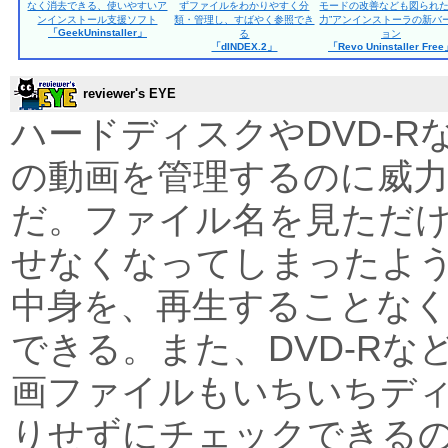
なく消去できる、使いやすいア
ずファイルをわかりやすく分
モードの改善なども図られた
ンインストール支援ソフト
類・管理し、すばやく参照でき
力”アンインストーラの新バ
「GeekUninstaller」
る
ョン
「dINDEX.2」
「Revo Uninstaller Fre
reviewer's EYE
ハードディスクやDVD-R
の動画を管理するのに威
だ。ファイル名を見ただ
せなくなってしまったよ
中身を、再生することな
できる。また、DVD-Rな
画ファイルもいちいちデ
りせずにチェックできる