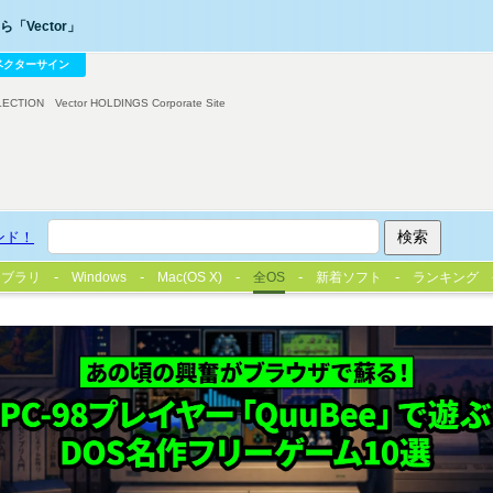
「Vector」
ベクターサイン
LECTION
Vector HOLDINGS Corporate Site
ンド！
イブラリ
Windows
Mac(OS X)
全OS
新着ソフト
ランキング