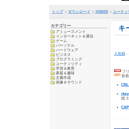
トップ
ダウンロード
X68000
ユーティ
カテゴリー
キ
アミューズメント
インターネット＆通信
ゲーム
パーソナル
ハードウェア
人気順
-
ビジネス
プログラミング
ユーティリティ
学習＆教育
フリ
家庭＆趣味
新着
文書作成
画像＆サウンド
CRL
rkey
開 3
CA