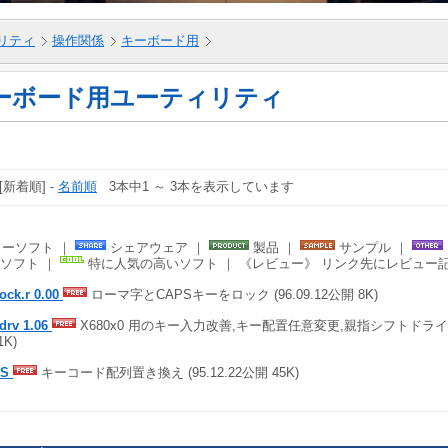
リティ
操作関係
キーボード用
ーボード用ユーティリティ
 [新着順] -
名前順
3本中1 ～ 3本を表示しています
ーソフト ｜
シェアウェア ｜
製品 ｜
サンプル ｜
ソフト ｜
特に人気の高いソフト ｜ 《レビュー》 リンク先にレビュー
ock.r 0.00
ローマ字とCAPSキーをロック (96.09.12公開 8K)
drv 1.06
X680x0 用のキー入力改善,キー配置任意変更,親指シフトドライバ (
1K)
PS
キーコード配列置き換え (95.12.22公開 45K)