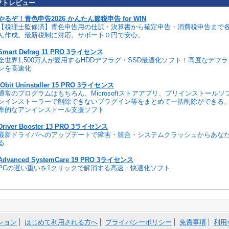
フトレビュー
やるぞ！青色申告2026 かんたん節税申告 for WIN
【税理士監修済】青色申告用の仕訳・決算書から確定申告・消費税申告まで
ん作成。最新税制に対応。サポート０円で安心。
Smart Defrag 11 PRO 3ライセンス
全世界1,500万人が愛用するHDDデフラグ・SSD最適化ソフト！高度なデフ
ンを高速化
IObit Uninstaller 15 PRO 3ライセンス
通常のプログラムはもちろん、Microsoftストアアプリ、プリインストール
ンインストーラーで削除できないプラグイン等をまとめて一括削除ができる
率的なアンインストール支援ソフト
Driver Booster 13 PRO 3ライセンス
最新ドライバへのアップデートで障害・競合・システムクラッシュからあな
る
Advanced SystemCare 19 PRO 3ライセンス
PCの遅い重いを1クリックで解消する高速・快適化ソフト
ション
はじめて利用される方へ
プライバシーポリシー
免責事項
利用