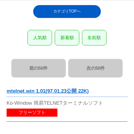
カテゴリTOPへ
人気順
新着順
名前順
前の50件
次の50件
mtelnet.win 1.01(97.01.23公開 22K)
Ko-Window 簡易TELNETターミナルソフト
フリーソフト