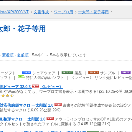
ista/XP/2000/NT
文書作成
ワープロ用
一太郎・花子等用
太郎・花子等用
-
新着順
-
名前順
5本中1 ～ 5本を表示しています
ーソフト ｜
シェアウェア ｜
製品 ｜
サンプル ｜
ソフト ｜
特に人気の高いソフト ｜ 《レビュー》 リンク先にレビュー
郎ビューア 32.0.3
《レビュー》
郎やWordがなくても、ワープロ文書を表示・印刷できる! (23.10.25公開 39,3
対応傍線部マクロ 一太郎版 1.0
縦書きの試験問題作成で傍線部の設定と
助するマクロ (16.09.26公開 29K)
ML整形マクロ 一太郎版 1.0
アウトラインプロセッサのOPML形式のファ
タイルセットが施されたファイルに変換する (14.05.12公開 21K)