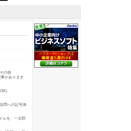
その他
記事があります
63K)
設問への記号挿
イルを、一太郎