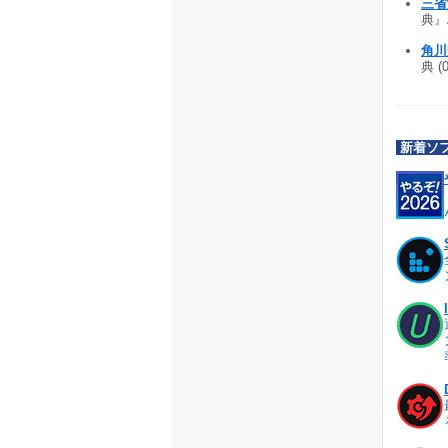
三省
典』A
角川類
典 (
新着ソ