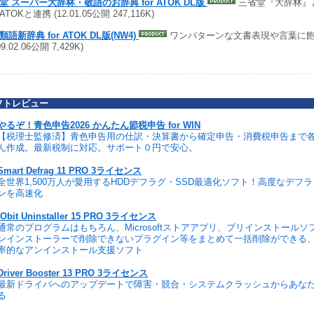
堂 スーパー大辞林・敬語のお辞典 for ATOK DL版
三省堂『大辞林』
TOKと連携 (12.01.05公開 247,116K)
語新辞典 for ATOK DL版(NW4)
ワンパターンな文書表現や言葉に
09.02.06公開 7,429K)
フトレビュー
やるぞ！青色申告2026 かんたん節税申告 for WIN
【税理士監修済】青色申告用の仕訳・決算書から確定申告・消費税申告まで
ん作成。最新税制に対応。サポート０円で安心。
Smart Defrag 11 PRO 3ライセンス
全世界1,500万人が愛用するHDDデフラグ・SSD最適化ソフト！高度なデフ
ンを高速化
IObit Uninstaller 15 PRO 3ライセンス
通常のプログラムはもちろん、Microsoftストアアプリ、プリインストール
ンインストーラーで削除できないプラグイン等をまとめて一括削除ができる
率的なアンインストール支援ソフト
Driver Booster 13 PRO 3ライセンス
最新ドライバへのアップデートで障害・競合・システムクラッシュからあな
る