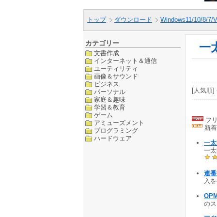
トップ
ダウンロード
Windows11/10/8/7/V
カテゴリー
一
文書作成
インターネット＆通信
ユーティリティ
画像＆サウンド
ビジネス
[人気順] 
パーソナル
家庭＆趣味
学習＆教育
ゲーム
フリ
アミューズメント
新着
プログラミング
ハードウェア
一太
一太
連番
入を補
OP
のス